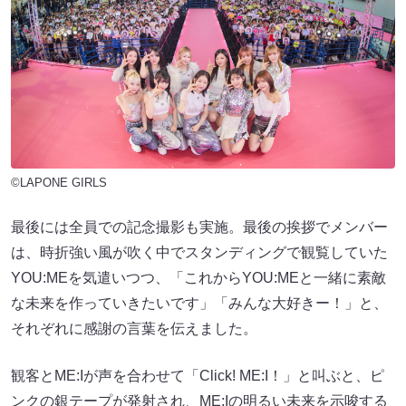
©LAPONE GIRLS
最後には全員での記念撮影も実施。最後の挨拶でメンバー
は、時折強い風が吹く中でスタンディングで観覧していた
YOU:MEを気遣いつつ、「これからYOU:MEと一緒に素敵
な未来を作っていきたいです」「みんな大好きー！」と、
それぞれに感謝の言葉を伝えました。
観客とME:Iが声を合わせて「Click! ME:I！」と叫ぶと、ピ
ンクの銀テープが発射され、ME:Iの明るい未来を示唆する