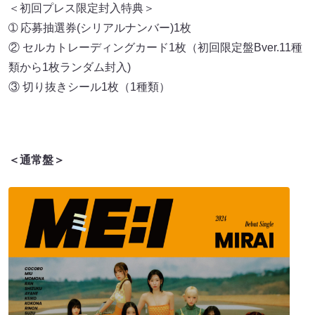
＜初回プレス限定封入特典＞
➀ 応募抽選券(シリアルナンバー)1枚
② セルカトレーディングカード1枚（初回限定盤Bver.11種
類から1枚ランダム封入)
③ 切り抜きシール1枚（1種類）
＜通常盤＞