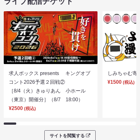
ライブ配信チケット
求人ボックス presents キングオブ
しみちゃむ寄席（
コント2026予選２回戦②
¥1500
(税込)
［8/4（火）きゅりあん 小ホール
（東京）開催分］（8/7 18:00）
¥2500
(税込)
サイトを閲覧する