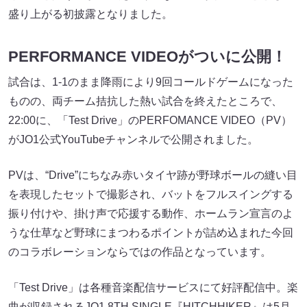
盛り上がる初披露となりました。
PERFORMANCE VIDEOがついに公開！
試合は、1-1のまま降雨により9回コールドゲームになった
ものの、両チーム拮抗した熱い試合を終えたところで、
22:00に、「Test Drive」のPERFOMANCE VIDEO（PV）
がJO1公式YouTubeチャンネルで公開されました。
PVは、“Drive”にちなみ赤いタイヤ跡が野球ボールの縫い目
を表現したセットで撮影され、バットをフルスイングする
振り付けや、掛け声で応援する動作、ホームラン宣言のよ
うな仕草など野球にまつわるポイントが詰め込まれた今回
のコラボレーションならではの作品となっています。
「Test Drive」は各種音楽配信サービスにて好評配信中。楽
曲が収録されるJO1 8TH SINGLE『HITCHHIKER』は5月