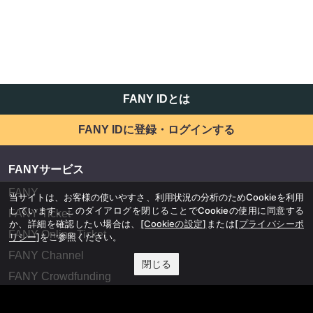
FANY IDとは
FANY IDに登録・ログインする
FANYサービス
FANY
当サイトは、お客様の使いやすさ、利用状況の分析のためCookieを利用
しています。このダイアログを閉じることでCookieの使用に同意する
FANY Ticket
か、詳細を確認したい場合は、
[Cookieの設定]
または
[プライバシーポ
FANY Online Ticket
リシー]
をご参照ください。
FANY Channel
閉じる
FANY Crowdfunding
FANY Mall