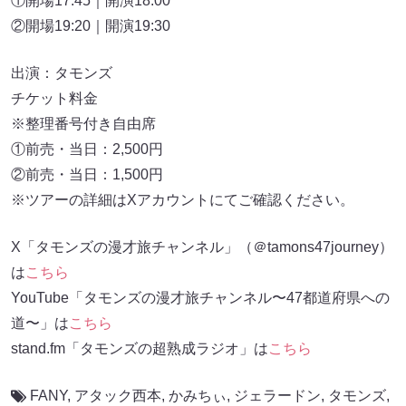
①開場17:45｜開演18:00
②開場19:20｜開演19:30
出演：タモンズ
チケット料金
※整理番号付き自由席
①前売・当日：2,500円
②前売・当日：1,500円
※ツアーの詳細はXアカウントにてご確認ください。
X「タモンズの漫才旅チャンネル」（＠tamons47journey）
は
こちら
YouTube「タモンズの漫才旅チャンネル〜47都道府県への
道〜」は
こちら
stand.fm「タモンズの超熟成ラジオ」は
こちら
FANY
,
アタック西本
,
かみちぃ
,
ジェラードン
,
タモンズ
,