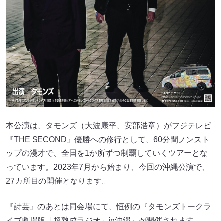
本公演は、タモンズ（大波康平、安部浩章）がフジテレビ
『THE SECOND』優勝への修行として、60分間ノンスト
ップの漫才で、全国を1か所ずつ制覇していくツアーとな
っています。2023年7月から始まり、今回の沖縄公演で、
27カ所目の開催となります。
『詩芸』のあとは同会場にて、恒例の『タモンズトークラ
イブ劇場版「超熟成ラジオ」in沖縄』が開催されます。