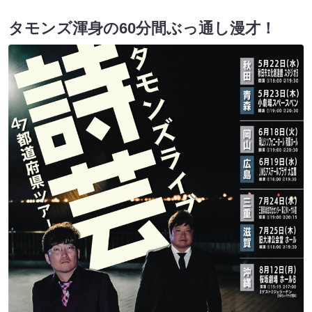
タモンズ渾身の60分間ぶっ通し漫才！