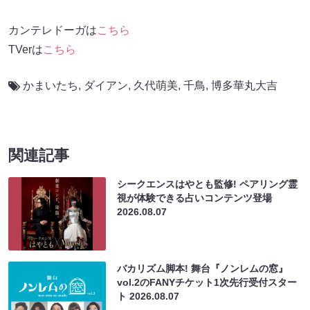
カンテレドーガは
こちら
TVerは
こちら
かまいたち
,
ダイアン
,
久代萌美
,
千鳥
,
博多華丸大吉
関連記事
シークエンスはやとも監修! ペアリング霊
視が体験できる占いコンテンツ登場
2026.08.07
バカリズム脚本! 舞台『ノンレムの窓』
vol.2のFANYチケット1次先行受付スター
ト
2026.08.07