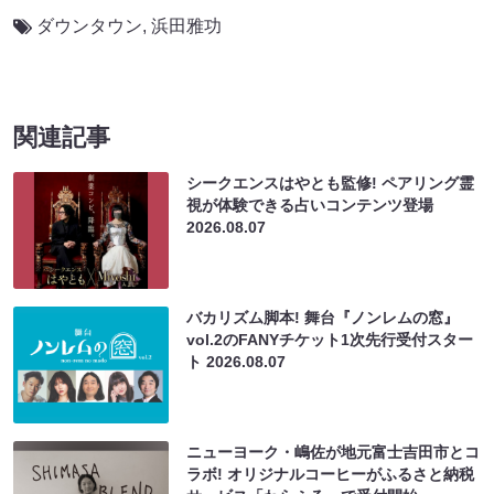
ダウンタウン
,
浜田雅功
関連記事
シークエンスはやとも監修! ペアリング霊
視が体験できる占いコンテンツ登場
2026.08.07
バカリズム脚本! 舞台『ノンレムの窓』
vol.2のFANYチケット1次先行受付スター
ト
2026.08.07
ニューヨーク・嶋佐が地元富士吉田市とコ
ラボ! オリジナルコーヒーがふるさと納税