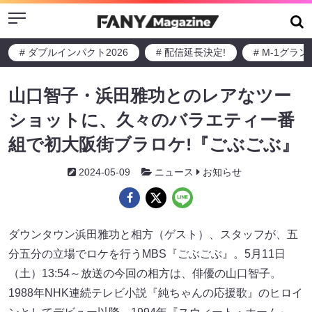
Menu
# ダブルインパクト2026
# 配信延長決定!
# M-1グラ
山口智子・浜田雅功とのレアなツー
ショットに、久々のバラエティー番
組で初大阪街ブラロケ!『ごぶごぶ』
2024-05-09
ニュース
お知らせ
ダウンタウン浜田雅功と相方（ゲスト）、スタッフが、五
分五分の立場でロケを行うMBS『ごぶごぶ』。5月11日
（土）13:54～放送の今回の相方は、俳優の山口智子。
1988年NHK連続テレビ小説『純ちゃんの応援歌』のヒロイ