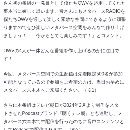
さん初の番組の一発目として僕たちOWVを起用してくれた
事本当に嬉しく思います。皆さんにもメタバースRADIOを
僕たちOWVを通して楽しく素敵な空間にできるように頑張
りますのでぜひ楽しいメタバース空間をみんなで作り上げ
ましょう！！ 今からとても楽しみです！」とコメント。
OWVの4人が一体どんな番組を作り上げるのかに注目で
す！
今回、メタバース空間での生配信は先着限定500名が参加
可能となっているので参加をご希望の方は、当日お早めに
メタバース六本木へご来場ください。（※1）
さらに本番組はテレビ朝日が2024年2月より制作をスター
トさせたPodcastブランド『聴くテレ朝』とも連動し、メ
タバース六本木で生配信を行ったのちに音声コンテンツと
してPodcastで配信されます。（※2）