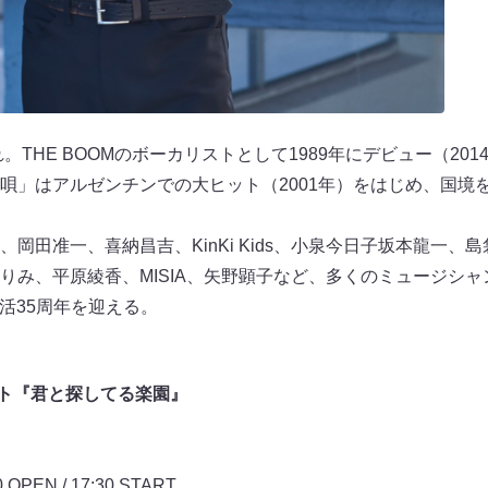
。THE BOOMのボーカリストとして1989年にデビュー（201
唄」はアルゼンチンでの大ヒット（2001年）をはじめ、国境
岡田准一、喜納昌吉、KinKi Kids、小泉今日子坂本龍一、島
りみ、平原綾香、MISIA、矢野顕子など、多くのミュージシ
生活35周年を迎える。
ート『君と探してる楽園』
EN / 17:30 START