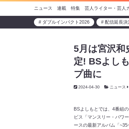
ニュース
連載
特集
芸人ライター・芸人
# ダブルインパクト2026
# 配信延長決
5月は宮沢和史
定! BSよ
プ曲に
2024-04-30
ニュース
BSよしもとでは、4番組
ビス「マンスリー・パワープッ
ースの最新アルバム「~3