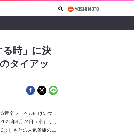
Search Form
Search
をする時」に決
マのタイアッ
ける音楽レーベル向けのサー
2024年4月24日（水）リリ
BSよしもとの人気番組のエ