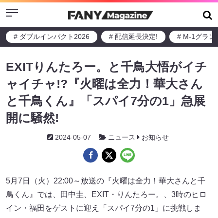
Menu
# ダブルインパクト2026
# 配信延長決定!
# M-1グラ
EXITりんたろー。と千鳥大悟がイチ
ャイチャ!?『火曜は全力！華大さん
と千鳥くん』「スパイ7分の1」急展
開に騒然!
2024-05-07
ニュース
お知らせ
5月7日（火）22:00～放送の『火曜は全力！華大さんと千
鳥くん』では、田中圭、EXIT・りんたろー。、3時のヒロ
イン・福田をゲストに迎え「スパイ7分の1」に挑戦しま