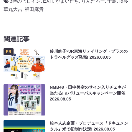
3時のヒロイン
,
EXIT
,
かまいたち
,
りんたろー
,
千鳥
,
博多
華丸大吉
,
福田麻貴
関連記事
鈴川絢子×JR東海リテイリング・プラスの
PR
トラベルグッズ発売!
2026.08.05
NMB48・田中美空のサイン入りチェキが
当たる! dバリューパスキャンペーン開催
2026.08.05
松本人志企画・プロデュース『ドキュメン
タル』米で初制作決定!
2026.08.05