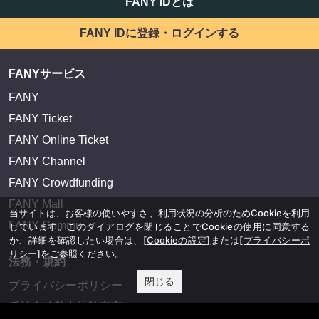
FANY IDとは
FANY IDに登録・ログインする
FANYサービス
FANY
FANY Ticket
FANY Online Ticket
FANY Channel
FANY Crowdfunding
FANY Mall
当サイトは、お客様の使いやすさ、利用状況の分析のためCookieを利用
FANY Commu
しています。このダイアログを閉じることでCookieの使用に同意する
か、詳細を確認したい場合は、
[Cookieの設定]
または
[プライバシーポ
リシー]
をご参照ください。
法務・規約
閉じる
プライバシーポリシー
反社会的勢力排除宣言