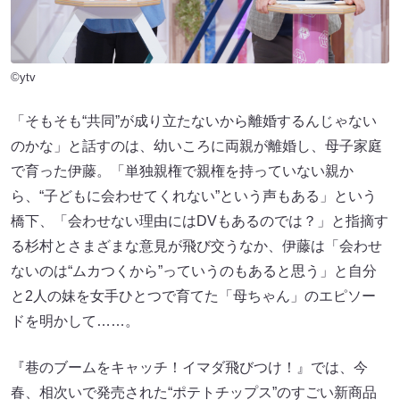
©ytv
「そもそも“共同”が成り立たないから離婚するんじゃない
のかな」と話すのは、幼いころに両親が離婚し、母子家庭
で育った伊藤。「単独親権で親権を持っていない親か
ら、“子どもに会わせてくれない”という声もある」という
橋下、「会わせない理由にはDVもあるのでは？」と指摘す
る杉村とさまざまな意見が飛び交うなか、伊藤は「会わせ
ないのは“ムカつくから”っていうのもあると思う」と自分
と2人の妹を女手ひとつで育てた「母ちゃん」のエピソー
ドを明かして……。
『巷のブームをキャッチ！イマダ飛びつけ！』では、今
春、相次いで発売された“ポテトチップス”のすごい新商品