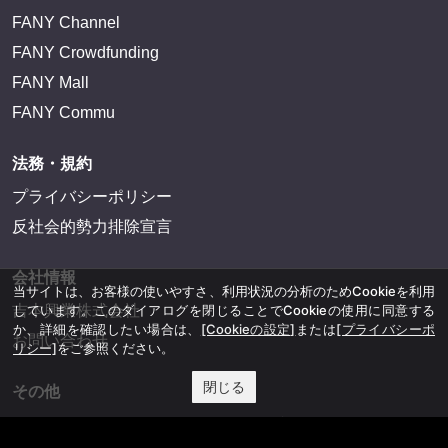
FANY Channel
FANY Crowdfunding
FANY Mall
FANY Commu
法務・規約
プライバシーポリシー
反社会的勢力排除宣言
会社情報
当サイトは、お客様の使いやすさ、利用状況の分析のためCookieを利用
しています。このダイアログを閉じることでCookieの使用に同意する
吉本興業株式会社
か、詳細を確認したい場合は、
[Cookieの設定]
または
[プライバシーポ
お問い合わせ
リシー]
をご参照ください。
閉じる
その他
よしもとニュースセンターアーカイブ