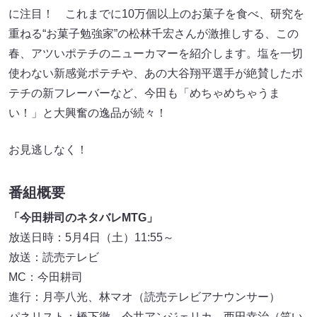
に注目！ これまでに10万個以上のお菓子を食べ、研究を
重ねる“お菓子勉強家”の松林千宏さんが激推しする、この
春、アツいポテチのニューカマーを紹介します。塩を一切
使わない新感覚ポテチや、あの大谷翔平選手が絶賛したポ
テチの新フレーバーなど、今田も「めちゃめちゃうま
い！」と大興奮の逸品が続々！
お見逃しなく！
番組概要
「今田耕司のネタバレMTG」
放送日時：5月4日（土）11:55～
放送：読売テレビ
MC：今田耕司
進行：月亭八光、林マオ（読売テレビアナウンサー）
パネリスト：橋下徹、今井アンジェリカ、西田幸治（笑い