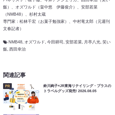
飯）、オズワルド（畠中悠 伊藤俊介）、安部若菜
（NMB48）、杉村太蔵
専門家：松林千宏（お菓子勉強家）、中村竜太郎（元週刊
文春記者）
NMB48
,
オズワルド
,
今田耕司
,
安部若菜
,
月亭八光
,
笑い
飯
,
西田幸治
関連記事
鈴川絢子×JR東海リテイリング・プラスの
PR
トラベルグッズ発売!
2026.08.05