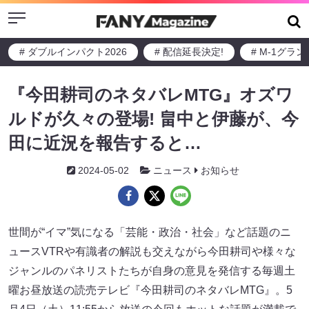
Menu
# ダブルインパクト2026
# 配信延長決定!
# M-1グラ
『今田耕司のネタバレMTG』オズワ
ルドが久々の登場! 畠中と伊藤が、今
田に近況を報告すると…
2024-05-02
ニュース
お知らせ
世間が“イマ”気になる「芸能・政治・社会」など話題のニ
ュースVTRや有識者の解説も交えながら今田耕司や様々な
ジャンルのパネリストたちが自身の意見を発信する毎週土
曜お昼放送の読売テレビ『今田耕司のネタバレMTG』。5