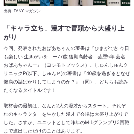
出典:
FANY マガジン
「キャラ立ち」漫才で冒頭から大盛り上
がり
今回、発表されたおばあちゃんの著書は『ひまができ 今日
も楽しい 生きがいを ー77歳 後期高齢者 芸歴5年 芸名
おばあちゃんー』（ヨシモトブックス）。しゅんしゅんク
リニックP(以下、しゅんＰ)の著書は『40歳を過ぎるとなぜ
健康の話ばかりしてしまうのか？』（同）。どちらも読み
たくなるタイトルです！
取材会の最初は、なんと2人の漫才からスタート。それぞ
れのキャラクターを生かした漫才で会場は大盛り上がりで
した。さすが、ユニットとして昨年のM-1グランプリ3回戦
まで進出しただけのことはあります。