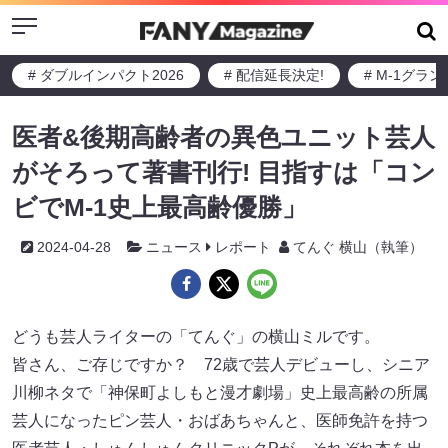
Menu
# ダブルインパクト2026
# 配信延長決定!
# M-1グラ
医者&後期高齢者の異色ユニット芸人
がそろって著書刊行! 目指すは「コン
ビでM-1史上最高齢優勝」
2024-04-28
ニュース
レポート
てんぐ 横山（執筆）
どうも芸人ライターの「てんぐ」の横山ミルです。
皆さん、ご存じですか？ 72歳で芸人デビューし、シニア
川柳ネタで「神保町よしもと漫才劇場」史上最高齢の所属
芸人になったピン芸人・おばあちゃんと、医師免許を持つ