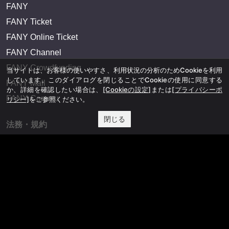
FANY
FANY Ticket
FANY Online Ticket
FANY Channel
FANY Crowdfunding
当サイトは、お客様の使いやすさ、利用状況の分析のためCookieを利用
しています。このダイアログを閉じることでCookieの使用に同意する
FANY Mall
か、詳細を確認したい場合は、
[Cookieの設定]
または
[プライバシーポ
FANY Commu
リシー]
をご参照ください。
閉じる
法務・規約
プライバシーポリシー
反社会的勢力排除宣言
会社情報
吉本興業株式会社
お問い合わせ