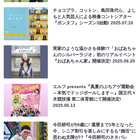
チョコプラ、コットン、島田珠代ら、よし
もと人気芸人による映像コントシアター
『ポンヌフ』シーズン3始動!
2025.07.10
実家のような温かさを体験!?「おばあちゃ
んのシルバーラジオ」初のリアルイベント
『おばあちゃん家』開催決定!
2025.06.20
エルフ presents『真夏のぶちアゲ運動会
～本気でドッジボールします～』国立代々
木競技場 第二体育館にて開催決定!
2025.06.13
今田耕司が59歳に! 還暦まで1年となった
今、シニア割引を楽しみにするも“婚活”に
思わぬ支障が!?『今田耕司のネタバレ