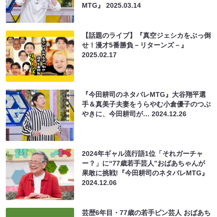
MTG』
2025.03.14
【話題のライブ】『真空ジェシカをぶっ倒
せ！漫才5番勝負－リターンズ－』
2025.02.17
『今田耕司のネタバレMTG』大谷翔平選
手＆真美子夫妻をうらやむ小倉優子のつぶ
やきに、今田耕司が…
2024.12.26
2024年ギャル流行語1位「それガーチャ
ー？」に“77歳若手芸人”おばあちゃんが
果敢に挑戦!『今田耕司のネタバレMTG』
2024.12.06
芸歴6年目・77歳の若手ピン芸人 おばあち