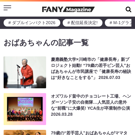
Menu
# ダブルインパクト2026
# 配信延長決定!
# M-1グラ
おばあちゃんの記事一覧
慶應義塾大学×川崎市の「健康長寿」新プ
ロジェクト始動! “79歳の若手ピン芸人”お
ばあちゃんが市民講座で「健康長寿の秘訣
は“好きなことをする”」
2026.07.03
オズワルド畠中のチョコレート工場、ヘン
ダーソン子安の自衛隊…人気芸人の意外
な“前職”に大爆笑! YCA生が卒業制作公演
2026.03.28
79歳の“若手芸人”おばあちゃんがママタ