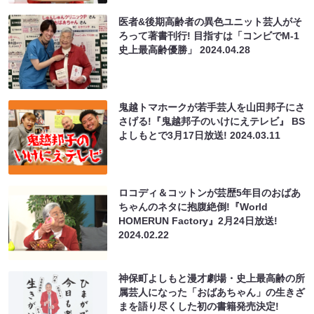
医者&後期高齢者の異色ユニット芸人がそ
ろって著書刊行! 目指すは「コンビでM-1
史上最高齢優勝」
2024.04.28
鬼越トマホークが若手芸人を山田邦子にさ
さげる!『鬼越邦子のいけにえテレビ』 BS
よしもとで3月17日放送!
2024.03.11
ロコディ＆コットンが芸歴5年目のおばあ
ちゃんのネタに抱腹絶倒!『World
HOMERUN Factory』2月24日放送!
2024.02.22
神保町よしもと漫才劇場・史上最高齢の所
属芸人になった「おばあちゃん」の生きざ
まを語り尽くした初の書籍発売決定!