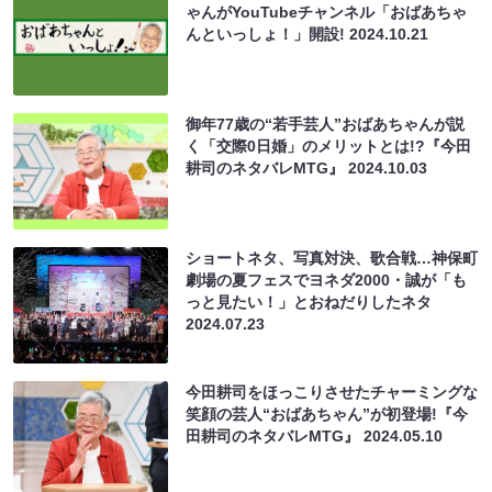
ゃんがYouTubeチャンネル「おばあちゃ
んといっしょ！」開設!
2024.10.21
御年77歳の“若手芸人”おばあちゃんが説
く「交際0日婚」のメリットとは!?『今田
耕司のネタバレMTG』
2024.10.03
ショートネタ、写真対決、歌合戦…神保町
劇場の夏フェスでヨネダ2000・誠が「も
っと見たい！」とおねだりしたネタ
2024.07.23
今田耕司をほっこりさせたチャーミングな
笑顔の芸人“おばあちゃん”が初登場!『今
田耕司のネタバレMTG』
2024.05.10