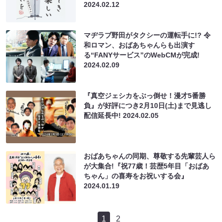
2024.02.12
マヂラブ野田がタクシーの運転手に!? 令
和ロマン、おばあちゃんらも出演す
る“FANYサービス”のWebCMが完成!
2024.02.09
『真空ジェシカをぶっ倒せ！漫才5番勝
負』が好評につき2月10日(土)まで見逃し
配信延長中!
2024.02.05
おばあちゃんの同期、尊敬する先輩芸人ら
が大集合!『祝77歳！芸歴5年目「おばあ
ちゃん」の喜寿をお祝いする会』
2024.01.19
1
2