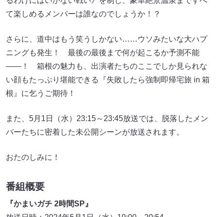
るわけにはいかない戦い》を制し、豪華絶景温泉まですべ
て楽しめるメンバーは誰なのでしょうか！？
さらに、道中はもう笑うしかない……ウソみたいな大ハプ
ニングも発生！ 最後の最後まで何が起こるか予測不能
――！ 箱根の魅力も、出演者たちのここでしか見られな
い顔もたっぷり堪能できる『失敗したら強制即帰宅旅 in 箱
根』に乞うご期待！
また、5月1日（水）23:15～23:45放送では、脱落したメン
バーたちに密着した未公開シーンが放送されます。
おたのしみに！
番組概要
『かまいガチ 2時間SP』