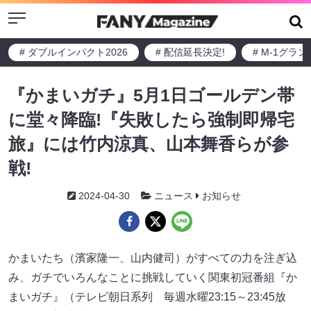
Menu
# ダブルインパクト2026
# 配信延長決定!
# M-1グラ
『かまいガチ』5月1日ゴールデン帯
に堂々降臨!『失敗したら強制即帰宅
旅』には竹内涼真、山本舞香らが参
戦!
2024-04-30
ニュース
お知らせ
かまいたち（濱家隆一、山内健司）がすべての力を注ぎ込
み、ガチでいろんなことに挑戦していく関東初冠番組『か
まいガチ』（テレビ朝日系列 毎週水曜23:15～23:45放