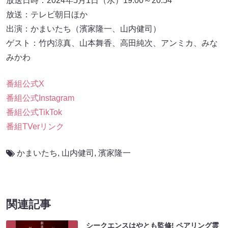
放送日時：2024年5月1日（水）19:00～20:54
放送：テレビ朝日ほか
出演：かまいたち（濱家隆一、山内健司）
ゲスト：竹内涼真、山本舞香、高田純次、アンミカ、みな
みかわ
番組公式X
番組公式Instagram
番組公式TikTok
番組TVerリンク
かまいたち
,
山内健司
,
濱家隆一
関連記事
シークエンスはやとも監修! ペアリング霊