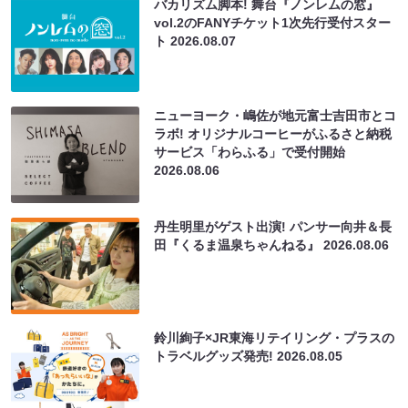
バカリズム脚本! 舞台『ノンレムの窓』
vol.2のFANYチケット1次先行受付スター
ト
2026.08.07
ニューヨーク・嶋佐が地元富士吉田市とコ
ラボ! オリジナルコーヒーがふるさと納税
サービス「わらふる」で受付開始
2026.08.06
丹生明里がゲスト出演! パンサー向井＆長
田『くるま温泉ちゃんねる』
2026.08.06
鈴川絢子×JR東海リテイリング・プラスの
トラベルグッズ発売!
2026.08.05