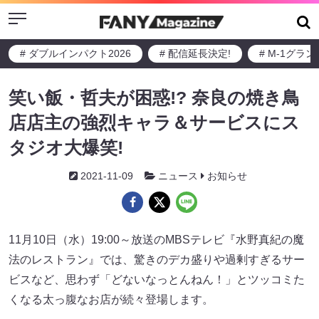
Menu
# ダブルインパクト2026
# 配信延長決定!
# M-1グラ
笑い飯・哲夫が困惑!? 奈良の焼き鳥
店店主の強烈キャラ＆サービスにス
タジオ大爆笑!
2021-11-09
ニュース
お知らせ
11月10日（水）19:00～放送のMBSテレビ『水野真紀の魔
法のレストラン』では、驚きのデカ盛りや過剰すぎるサー
ビスなど、思わず「どないなっとんねん！」とツッコミた
くなる太っ腹なお店が続々登場します。