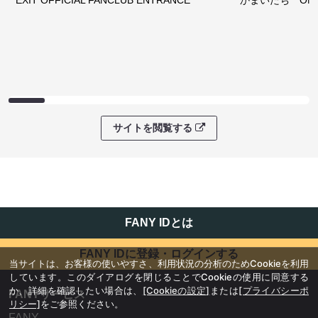
サイトを閲覧する
FANY IDとは
FANY IDに登録・ログインする
当サイトは、お客様の使いやすさ、利用状況の分析のためCookieを利用
しています。このダイアログを閉じることでCookieの使用に同意する
か、詳細を確認したい場合は、
[Cookieの設定]
または
[プライバシーポ
FANYサービス
リシー]
をご参照ください。
FANY