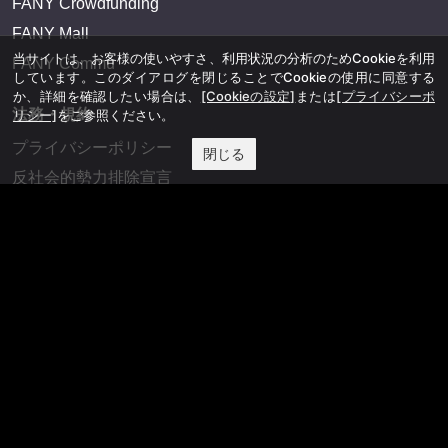
FANY Crowdfunding
FANY Mall
当サイトは、お客様の使いやすさ、利用状況の分析のためCookieを利用
FANY Commu
しています。このダイアログを閉じることでCookieの使用に同意する
か、詳細を確認したい場合は、
[Cookieの設定]
または
[プライバシーポ
法務・規約
リシー]
をご参照ください。
プライバシーポリシー
閉じる
反社会的勢力排除宣言
会社情報
吉本興業株式会社
お問い合わせ
その他
よしもとニュースセンターアーカイブ