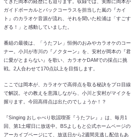
てきた岡本の経歴にも迫ります。収録では、実際に岡本が
ガイドボーカルとバックコーラスを担当した嵐の『カイ
ト』のカラオケ音源が流れ、それを聞いた松浦は「すごす
ぎる！」と感動していました。
番組の最後は、「うたフレ」恒例のおみやカラオケのコー
ナー。小川が市川の『ノクターン』を、安村が岡本の『君
に愛がとまらない』を歌い、カラオケDAMでの採点に挑
戦。2人合わせて170点以上を目指します。
ここでは岡本が、カラオケで高得点を取る秘訣をプロ目線
で解説。その教えを意識しながら、小川と安村がマイクを
握ります。今回高得点は出たのでしょうか！？
『Singing おしゃべり歌謡喫茶『うたフレ』』は、毎月1
回、第1土曜日に放送中。BSよしもと公式ホームページの
アーカイブページにて、放送日から2週間見逃し配信もあ