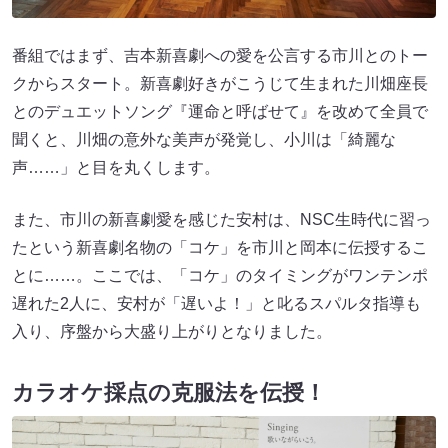
番組ではまず、吉本新喜劇への愛を公言する市川とのトー
クからスタート。新喜劇好きがこうじて生まれた川畑座長
とのデュエットソング『運命と呼ばせて』を改めて全員で
聞くと、川畑の意外な美声が発覚し、小川は「綺麗な
声……」と目を丸くします。
また、市川の新喜劇愛を感じた安村は、NSC生時代に習っ
たという新喜劇名物の「コケ」を市川と岡本に伝授するこ
とに……。ここでは、「コケ」のタイミングがワンテンポ
遅れた2人に、安村が「遅いよ！」と叱るスパルタ指導も
入り、序盤から大盛り上がりとなりました。
カラオケ採点の克服法を伝授！