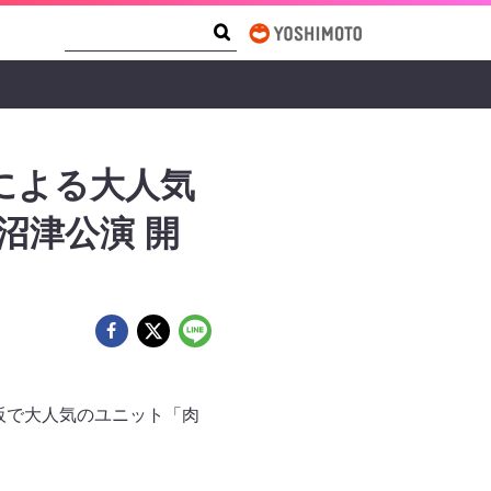
Search Form
Search
による大人気
沼津公演 開
阪で大人気のユニット「肉
。