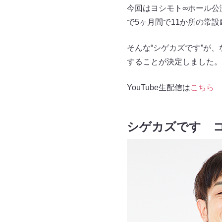
今回はヨシモト∞ホール公
で5ヶ月間で11か所の常
そんな“シゲカズです”が
することが決定しました。
YouTube生配信は
こちら
シゲカズです 