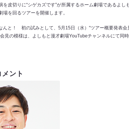
演を皮切りに“シゲカズです”が所属するホーム劇場であるよし
設劇場を回るツアーを開催します。
、なんと！ 初の試みとして、5月15日（水）“ツアー概要発表会
会見の模様は、よしもと漫才劇場YouTubeチャンネルにて同
コメント