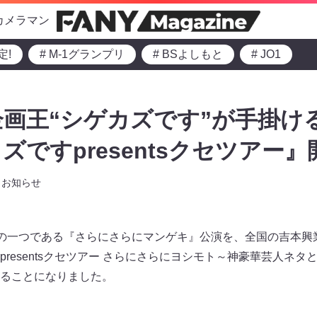
カメラマン
定!
# M-1グランプリ
# BSよしもと
# JO1
画王“シゲカズです”が手掛け
ですpresentsクセツアー』
お知らせ
ブの一つである『さらにさらにマンゲキ』公演を、全国の吉本興業
resentsクセツアー さらにさらにヨシモト～神豪華芸人ネ
ることになりました。