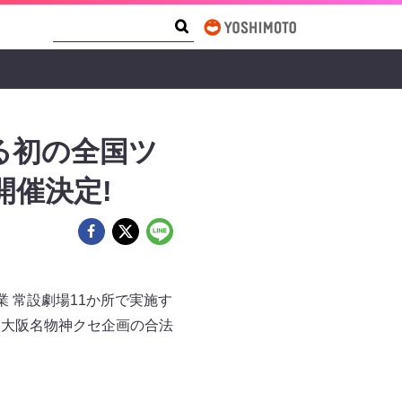
Search Form
Search
る初の全国ツ
開催決定!
 常設劇場11か所で実施す
タと大阪名物神クセ企画の合法