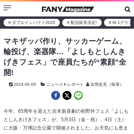
Menu
# ダブルインパクト2026
# 配信延長決定!
# M-1グラ
マキザッパ作り、サッカーゲーム、
輪投げ、楽器隊…「よしもとしんき
げきフェス」で座員たちが“素顔”全
開!
2024-05-09
ニュース
レポート
吉岡友見（執筆）
今年、65周年を迎えた吉本新喜劇の初野外フェス「よしも
としんきげきフェス」が、5月3日（金・祝）、4日（土）
に大阪・万博記念公園で開催されました。お天気にも恵ま