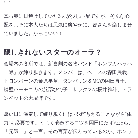
た。
真っ赤に日焼けしていた3人が少し心配ですが、そんな心
配をよそに本人たちは元気に爽やかに、皆さんを楽しませ
ていました。かっこいい！
隠しきれないスターのオーラ？
会場内の各所では、新喜劇の名物バンド「ホンワカパッパ
ー隊」が練り歩きます。メンバーは、ベースの森田展義、
トロンボーンの金原早苗、タンバリン＆MCの岡田直子、
鍵盤ハーモニカの服部ひで子、サックスの桜井雅斗、トラ
ンペットの大塚澪です。
暑い日に演奏して練り歩くには“技術”もさることながら“体
力”も必要です。うまく演奏するコツを岡田にたずねたら、
「元気！」と一言。その言葉が伝わっているのか、ホンワ