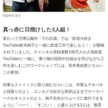
©おやどまり
真っ赤に日焼けした3人組！
変わって万博公園内「下の広場」では「鉄道大好き
YouTuber鈴木絢子と一緒に鉄道工作で楽しもう！」が開催
されていました。チャンネル登録者数106万人の人気鉄道
YouTuberと一緒に、乗り物の役割や仕組みを学びながら工
作を楽しむこのワークショップには、筒井亜由貴とぢゃい
こが参加。
何事もストイックに取り組むぢゃいこは、作業もテキパキ
と段取りがよく、エンタメ大好きな筒井はまるでテーマパ
ークのキャストのよう。絢子先生がスムーズに進行できる
ように「へー！」「すごい！」と盛り上げる2人は、教育