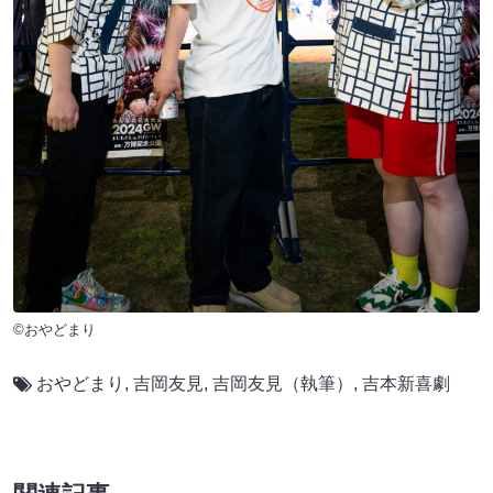
©おやどまり
おやどまり
,
吉岡友見
,
吉岡友見（執筆）
,
吉本新喜劇