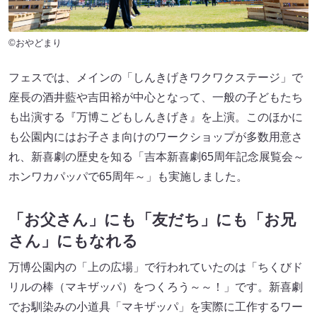
©おやどまり
フェスでは、メインの「しんきげきワクワクステージ」で
座長の酒井藍や吉田裕が中心となって、一般の子どもたち
も出演する『万博こどもしんきげき』を上演。このほかに
も公園内にはお子さま向けのワークショップが多数用意さ
れ、新喜劇の歴史を知る「吉本新喜劇65周年記念展覧会～
ホンワカパッパで65周年～」も実施しました。
「お父さん」にも「友だち」にも「お兄
さん」にもなれる
万博公園内の「上の広場」で行われていたのは「ちくびド
リルの棒（マキザッパ）をつくろう～～！」です。新喜劇
でお馴染みの小道具「マキザッパ」を実際に工作するワー