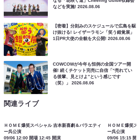
なる「花咲く道」Cheering Guide収録会
などを実施!
2026.08.06
【密着】分刻みのスケジュールで広島を駆
け抜ける! レイザーラモン「笑う錯覚展」
1日PR大使の全貌を大公開!
2026.08.06
COWCOWが今年も恒例の全国ツアー開
催! 続くチケット完売に自信「“売れてい
る後輩、見とけよ”という感じです
（笑）」
2026.08.06
関連ライブ
ＨＯＭＥ爆笑スペシャル 吉本新喜劇＆バラエティ
ＨＯＭＥ爆笑ス
ー呉公演
ー呉公演
09/06 12:00 開場 12:45 開演
09/06 15:15 開