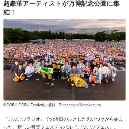
超豪華アーティストが万博記念公園に集
結！
©GOBU GOBU Festival／撮影：Purosangue/Konakamura
『ごぶごぶラジオ』での浜田のふとした思いつきから始ま
った、新しい音楽フェスティバル『ごぶごぶフェス』。一