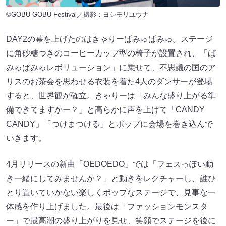
©GOBU GOBU Festival／撮影：ヨシモリユウナ
DAY2の幕を上げたのはきゃりーぱみゅぱみゅ。ステージ
に角砂糖つきのコーヒーカップ型の椅子が設置され、「ぱ
みゅぱみゅレボリューション」に乗せて、不思議の国のア
リスのお茶会を思わせる衣装を着た4人のダンサーが登場
すると、世界観が確立。きゃりーは「みんな盛り上がる準
備できてますかー？」と高らかに声を上げて「CANDY
CANDY」「つけまつける」とポップに会場を巻き込んで
いきます。
4月リリースの新曲「OEDOEDO」では「フェスっぽい動
き一緒にしてみませんか？」と動きをレクチャーし、誰ひ
とり置いていかない楽しくポップなステージで、見事な一
体感を作り上げました。最後は「ファッションモンスタ
ー」で最高潮の盛り上がりを見せ、笑顔でステージを後に