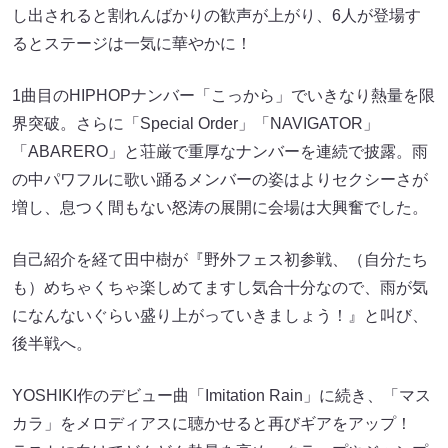
し出されると割れんばかりの歓声が上がり、6人が登場す
るとステージは一気に華やかに！
1曲目のHIPHOPナンバー「こっから」でいきなり熱量を限
界突破。さらに「Special Order」「NAVIGATOR」
「ABARERO」と荘厳で重厚なナンバーを連続で披露。雨
の中パワフルに歌い踊るメンバーの姿はよりセクシーさが
増し、息つく間もない怒涛の展開に会場は大興奮でした。
自己紹介を経て田中樹が『野外フェス初参戦、（自分たち
も）めちゃくちゃ楽しめてますし気合十分なので、雨が気
になんないぐらい盛り上がっていきましょう！』と叫び、
後半戦へ。
YOSHIKI作のデビュー曲「Imitation Rain」に続き、「マス
カラ」をメロディアスに聴かせると再びギアをアップ！