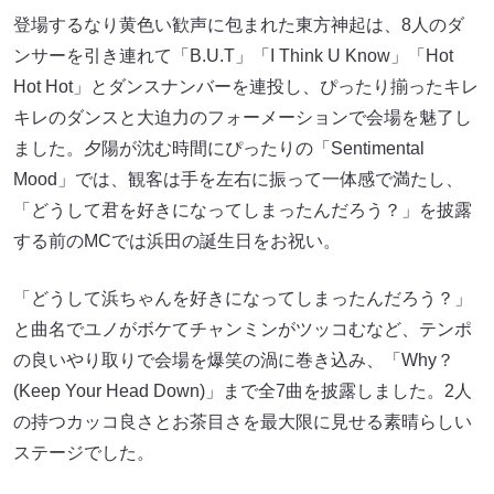
登場するなり黄色い歓声に包まれた東方神起は、8人のダ
ンサーを引き連れて「B.U.T」「I Think U Know」「Hot
Hot Hot」とダンスナンバーを連投し、ぴったり揃ったキレ
キレのダンスと大迫力のフォーメーションで会場を魅了し
ました。夕陽が沈む時間にぴったりの「Sentimental
Mood」では、観客は手を左右に振って一体感で満たし、
「どうして君を好きになってしまったんだろう？」を披露
する前のMCでは浜田の誕生日をお祝い。
「どうして浜ちゃんを好きになってしまったんだろう？」
と曲名でユノがボケてチャンミンがツッコむなど、テンポ
の良いやり取りで会場を爆笑の渦に巻き込み、「Why？
(Keep Your Head Down)」まで全7曲を披露しました。2人
の持つカッコ良さとお茶目さを最大限に見せる素晴らしい
ステージでした。