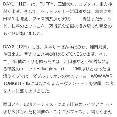
DAY1（11日）は、PUFFY、三浦大知、コブクロ、東方神
起が出演。そして、ヘッドライナー浜田雅功は、相方に奥
田民生を迎え、フェス初共演が実現！ 「春はまだか」な
ど、往年のヒット曲を、万博記念公園の澄み切った青空の
もと歌いあげました。
DAY2（12日）には、きゃりーぱみゅぱみゅ、湘南乃風、
倖田來未、音楽フェス初参戦のSixTONESが出演。そし
て、2日間のトリを飾ったのは、浜田雅功と小室哲哉によ
る伝説のユニットH Jungle with t！ 29年ぶりとなった復
活ライブでは、ダブルミリオンの大ヒット曲「WOW WAR
TONIGHT～時には起こせよムーヴメント～」を披露、観客
を大いに盛り上げました。
両日とも、出演アーティストによる圧巻のライブアクトが
繰り広げられた初開催の『ごぶごぶフェス』。鳴りやまぬ