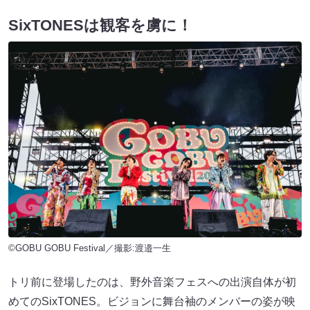
SixTONESは観客を虜に！
©GOBU GOBU Festival／撮影:渡邉一生
トリ前に登場したのは、野外音楽フェスへの出演自体が初
めてのSixTONES。ビジョンに舞台袖のメンバーの姿が映