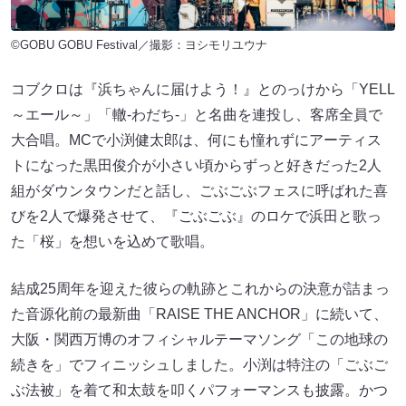
©GOBU GOBU Festival／撮影：ヨシモリユウナ
コブクロは『浜ちゃんに届けよう！』とのっけから「YELL
～エール～」「轍-わだち-」と名曲を連投し、客席全員で
大合唱。MCで小渕健太郎は、何にも憧れずにアーティス
トになった黒田俊介が小さい頃からずっと好きだった2人
組がダウンタウンだと話し、ごぶごぶフェスに呼ばれた喜
びを2人で爆発させて、『ごぶごぶ』のロケで浜田と歌っ
た「桜」を想いを込めて歌唱。
結成25周年を迎えた彼らの軌跡とこれからの決意が詰まっ
た音源化前の最新曲「RAISE THE ANCHOR」に続いて、
大阪・関西万博のオフィシャルテーマソング「この地球の
続きを」でフィニッシュしました。小渕は特注の「ごぶご
ぶ法被」を着て和太鼓を叩くパフォーマンスも披露。かつ