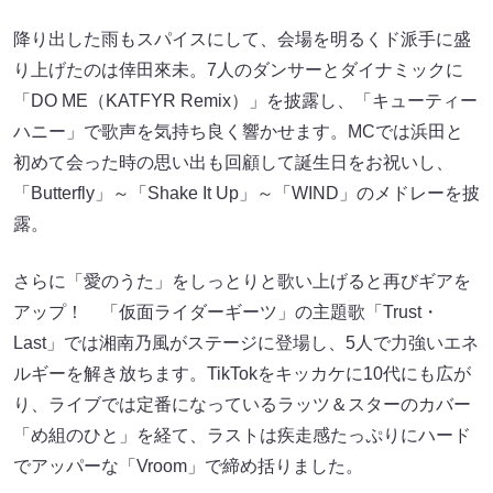
降り出した雨もスパイスにして、会場を明るくド派手に盛
り上げたのは倖田來未。7人のダンサーとダイナミックに
「DO ME（KATFYR Remix）」を披露し、「キューティー
ハニー」で歌声を気持ち良く響かせます。MCでは浜田と
初めて会った時の思い出も回顧して誕生日をお祝いし、
「Butterfly」～「Shake It Up」～「WIND」のメドレーを披
露。
さらに「愛のうた」をしっとりと歌い上げると再びギアを
アップ！ 「仮面ライダーギーツ」の主題歌「Trust・
Last」では湘南乃風がステージに登場し、5人で力強いエネ
ルギーを解き放ちます。TikTokをキッカケに10代にも広が
り、ライブでは定番になっているラッツ＆スターのカバー
「め組のひと」を経て、ラストは疾走感たっぷりにハード
でアッパーな「Vroom」で締め括りました。