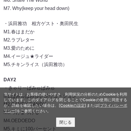
M6. Share The World
M7. Why(keep your head down)
・浜田雅功 相方ゲスト・奥田民生
M1.春はまだか
M2.ラブレター
M3.愛のために
M4.イージュ★ライダー
M5.チキンライス（浜田雅功）
DAY2
・きゃりーぱみゅぱみゅ
当サイトは、お客様の使いやすさ、利用状況の分析のためCookieを利用
M1.ぱみゅぱみゅレボリューション
しています。このダイアログを閉じることでCookieの使用に同意する
M2.CANDY CANDY
か、詳細を確認したい場合は、
[Cookieの設定]
または
[プライバシーポ
リシー]
をご参照ください。
M3.つけまつける
M4.OEDOEDO
閉じる
M5.キミに100パーセント