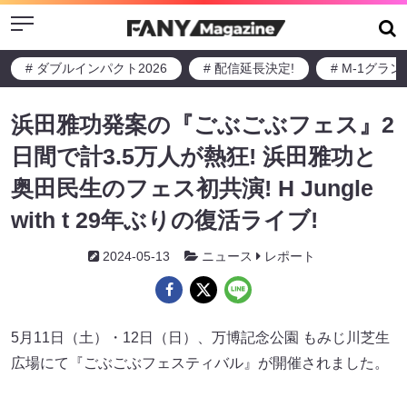
Menu
# ダブルインパクト2026
# 配信延長決定!
# M-1グラ
浜田雅功発案の『ごぶごぶフェス』2
日間で計3.5万人が熱狂! 浜田雅功と
奥田民生のフェス初共演! H Jungle
with t 29年ぶりの復活ライブ!
2024-05-13
ニュース
レポート
5月11日（土）・12日（日）、万博記念公園 もみじ川芝生
広場にて『ごぶごぶフェスティバル』が開催されました。