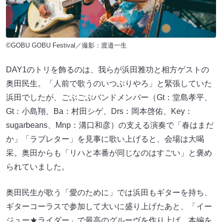
©GOBU GOBU Festival／撮影：渡邉一生
DAY1のトリを飾るのは、我らが浜田雅功と相方ゲストの
奥田民生。「人前で歌うのいつぶりやろ」と緊張していた
浜田でしたが、ごぶごぶバンドメンバー（Gt：堂島孝平、
Gt：小島翔、Ba：村田シゲ、Drs：岡本啓佑、Key：
sugarbeans、Mnp：溝口和彦）の支える演奏で「春はまだ
か」「ラブレター」を見事に歌い上げると、会場は大喝
采。奥田からも「リハと本番が同じなのはすごい」と褒め
られていました。
奥田民生が歌う「愛のために」では浜田もギターを持ち、
ギターコーラスで参加して大いに盛り上げたあと、「イー
ジュー★ライダー」で最高のグルーヴを作り上げ、本編を