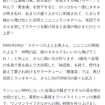
続いては湘南乃風。若旦那が「全員タオル掲げろー！」と
叫んで「黄金魂」を投下すると、のっけから一面にタオル
が咲き乱れ、あまりの盛り上がりに刺激されて、たまらず
袖から飛び出した浜田とごぶごぶラジオチーム。笑顔でタ
オルを回してステージを駆け回ると会場の熱がまたひとつ
上昇！
HAN-KUNが「ステージの上とお客さん、ごぶごぶの関係
だよな？ 仲間の証、誰のタオルでもいいから掲げてく
れ！」と叫ぶと、さらに熱い火が灯ります。1曲丸々会場
の全員で肩を組んで大合唱した「純恋歌」を経て、世代を
超えて愛され続けるサマーチューン「睡蓮花」では、再び
浜田とラジオチーム、さらにSixTONESの面々も乱入！
テンションMAXになった会場は大騒ぎでタオルの花を咲か
せ続けました。最初から最後までハイライトシーンの連続
で、ワンマンライブさながらの熱い時間を作り上げまし