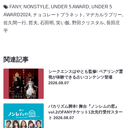
FANY
,
NONSTYLE
,
UNDER 5 AWARD
,
UNDER 5
AWARD2024
,
チョコレートプラネット
,
マヂカルラブリー
,
佐久間一行
,
哲夫
,
石田明
,
笑い飯
,
野田クリスタル
,
長田庄
平
関連記事
シークエンスはやとも監修! ペアリング霊
視が体験できる占いコンテンツ登場
2026.08.07
バカリズム脚本! 舞台『ノンレムの窓』
vol.2のFANYチケット1次先行受付スター
ト
2026.08.07