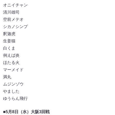
オニイチャン
清川雄司
空前メテオ
シカノシンプ
釈迦虎
生姜猫
白くま
例えば炎
ほたる火
マーメイド
満丸
ムジンゾウ
やました
ゆうらん飛行
■5月8日（水）大阪3回戦