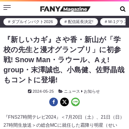
Menu
# ダブルインパクト2026
# 配信延長決定!
# M-1グラ
『新しいカギ』さや香・新山が「学
校の先生と漫才グランプリ」に初参
戦! Snow Man・ラウール、Aぇ!
group・末澤誠也、小島健、佐野晶哉
もコントに登場!
2024-05-25
ニュース
お知らせ
『FNS27時間テレビ2024』＜7月20日（土）、21日（日）
27時間生放送＞の総合MCに就任した霜降り明星（せい