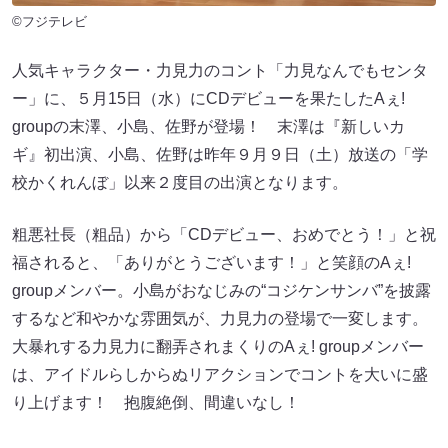
©フジテレビ
人気キャラクター・力見力のコント「力見なんでもセンタ
ー」に、５月15日（水）にCDデビューを果たしたAぇ!
groupの末澤、小島、佐野が登場！ 末澤は『新しいカ
ギ』初出演、小島、佐野は昨年９月９日（土）放送の「学
校かくれんぼ」以来２度目の出演となります。
粗悪社長（粗品）から「CDデビュー、おめでとう！」と祝
福されると、「ありがとうございます！」と笑顔のAぇ!
groupメンバー。小島がおなじみの“コジケンサンバ”を披露
するなど和やかな雰囲気が、力見力の登場で一変します。
大暴れする力見力に翻弄されまくりのAぇ! groupメンバー
は、アイドルらしからぬリアクションでコントを大いに盛
り上げます！ 抱腹絶倒、間違いなし！