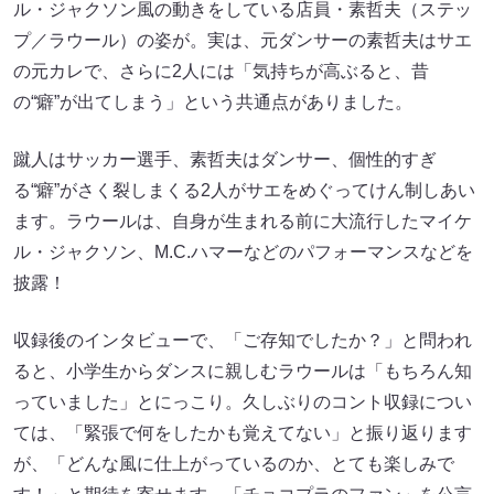
ル・ジャクソン風の動きをしている店員・素哲夫（ステッ
プ／ラウール）の姿が。実は、元ダンサーの素哲夫はサエ
の元カレで、さらに2人には「気持ちが高ぶると、昔
の“癖”が出てしまう」という共通点がありました。
蹴人はサッカー選手、素哲夫はダンサー、個性的すぎ
る“癖”がさく裂しまくる2人がサエをめぐってけん制しあい
ます。ラウールは、自身が生まれる前に大流行したマイケ
ル・ジャクソン、M.C.ハマーなどのパフォーマンスなどを
披露！
収録後のインタビューで、「ご存知でしたか？」と問われ
ると、小学生からダンスに親しむラウールは「もちろん知
っていました」とにっこり。久しぶりのコント収録につい
ては、「緊張で何をしたかも覚えてない」と振り返ります
が、「どんな風に仕上がっているのか、とても楽しみで