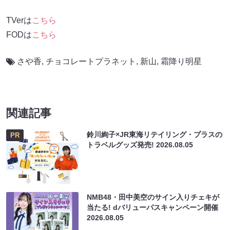
TVerは
こちら
FODは
こちら
さや香
,
チョコレートプラネット
,
新山
,
霜降り明星
関連記事
鈴川絢子×JR東海リテイリング・プラスの
PR
トラベルグッズ発売!
2026.08.05
NMB48・田中美空のサイン入りチェキが
当たる! dバリューパスキャンペーン開催
2026.08.05