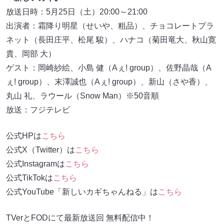
放送日時：5月25日（土）20:00～21:00
出演者：霜降り明星（せいや、粗品）、チョコレートプラ
ネット（長田庄平、松尾 駿）、ハナコ（菊田竜大、秋山寛
貴、岡部 大）
ゲスト：岡崎紗絵、小島 健（Aぇ! group）、佐野晶哉（A
ぇ! group）、末澤誠也（Aぇ! group）、新山（さや香）、
丸山 礼、ラウール（Snow Man）※50音順
放送：フジテレビ
公式HPは
こちら
公式X（Twitter）は
こちら
公式Instagramは
こちら
公式TikTokは
こちら
公式YouTube「新しいカギちゃんねる」は
こちら
TVerとFODにて最新放送回 無料配信中！