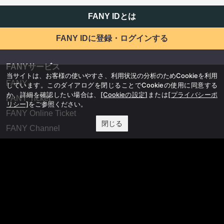
FANY IDとは
FANY IDに登録・ログインする
FANYサービス
当サイトは、お客様の使いやすさ、利用状況の分析のためCookieを利用
FANY
しています。このダイアログを閉じることでCookieの使用に同意する
か、詳細を確認したい場合は、
[Cookieの設定]
または
[プライバシーポ
FANY Ticket
リシー]
をご参照ください。
FANY Online Ticket
閉じる
FANY Channel
FANY Crowdfunding
FANY Mall
FANY Commu
法務・規約
プライバシーポリシー