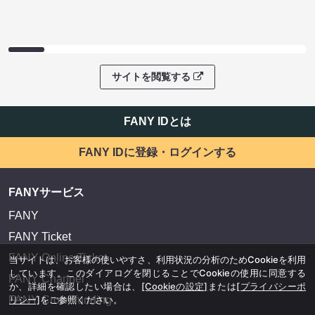
サイトを閲覧する
FANY IDとは
FANY IDに登録・ログインする
FANYサービス
FANY
FANY Ticket
FANY Online Ticket
当サイトは、お客様の使いやすさ、利用状況の分析のためCookieを利用
しています。このダイアログを閉じることでCookieの使用に同意する
FANY Channel
か、詳細を確認したい場合は、
[Cookieの設定]
または
[プライバシーポ
FANY Crowdfunding
リシー]
をご参照ください。