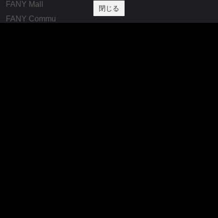
FANY Mall
閉じる
FANY Commu
法務・規約
プライバシーポリシー
反社会的勢力排除宣言
会社情報
吉本興業株式会社
お問い合わせ
その他
よしもとニュースセンターアーカイブ
©YOSHIMOTO KOGYO, All Rights Reserved.