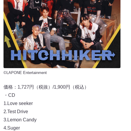
©LAPONE Entertainment
価格：1,727円（税抜）/1,900円（税込）
・CD
1.Love seeker
2.Test Drive
3.Lemon Candy
4.Suger