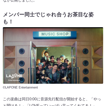
なか公開しました。
メンバー同士でじゃれ合うお茶目な姿
も！
©LAPONE Entertainment
この楽曲は同日0:00に音源先行配信が開始すると、「やっ
と聞ける！」「LOVEっていっぱい言ってくれてる！」