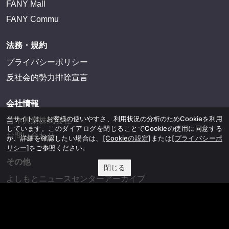
FANY Mall
FANY Commu
法務・規約
プライバシーポリシー
反社会的勢力排除宣言
会社情報
当サイトは、お客様の使いやすさ、利用状況の分析のためCookieを利用
吉本興業株式会社
しています。このダイアログを閉じることでCookieの使用に同意する
お問い合わせ
か、詳細を確認したい場合は、
[Cookieの設定]
または
[プライバシーポ
リシー]
をご参照ください。
その他
閉じる
よしもとニュースセンターアーカイブ
©YOSHIMOTO KOGYO, All Rights Reserved.