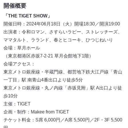
開催概要
「THE TIGET SHOW」
開催日時：2024年06月18日（火）開場18:30／開演19:00
出演者：令和ロマン、さすらいラビー、ストレッチーズ、
ママタルト、ラランド、春とヒコーキ、ひつじねいり
会場：草月ホール
（東京都港区赤坂7-2-21 草月会館地下1階）
会場アクセス：
東京メトロ銀座線・半蔵門線、都営地下鉄大江戸線「青山
一丁目」駅 南青山4番出口より徒歩5分
東京メトロ銀座線・丸ノ内線「赤坂見附」駅 A出口より徒
歩10分
主催：TIGET
企画・制作：Makee from TIGET
チケット料金：S席 6,000円／A席 5,500円／2F・3F 5,500
円