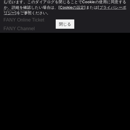
しています。このダイアログを閉じることでCookieの使用に同意する
FANY
か、詳細を確認したい場合は、
[Cookieの設定]
または
[プライバシーポ
FANY Ticket
リシー]
をご参照ください。
FANY Online Ticket
閉じる
FANY Channel
FANY Crowdfunding
FANY Mall
FANY Commu
法務・規約
プライバシーポリシー
反社会的勢力排除宣言
会社情報
吉本興業株式会社
お問い合わせ