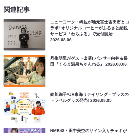
関連記事
ニューヨーク・嶋佐が地元富士吉田市とコ
ラボ! オリジナルコーヒーがふるさと納税
サービス「わらふる」で受付開始
2026.08.06
丹生明里がゲスト出演! パンサー向井＆長
田『くるま温泉ちゃんねる』
2026.08.06
鈴川絢子×JR東海リテイリング・プラスの
トラベルグッズ発売!
2026.08.05
NMB48・田中美空のサイン入りチェキが