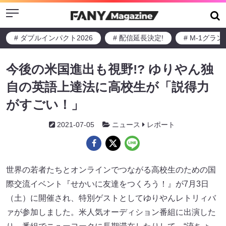
Menu
# ダブルインパクト2026
# 配信延長決定!
# M-1グラ
今後の米国進出も視野!? ゆりやん独
自の英語上達法に高校生が「説得力
がすごい！」
2021-07-05
ニュース
レポート
世界の若者たちとオンラインでつながる高校生のための国
際交流イベント『せかいに友達をつくろう！』が7月3日
（土）に開催され、特別ゲストとしてゆりやんレトリィバ
ァが参加しました。米人気オーディション番組に出演した