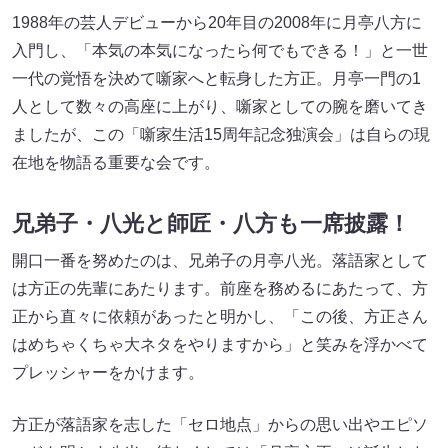
1988年の芸人デビューから20年目の2008年に月亭八方に
入門し、「本気の本気になったら何でもできる！」と一世
一代の覚悟を決めて噺家へと転身した方正。月亭一門の1
人として数々の高座に上がり、噺家としての腕を磨いてき
ましたが、この「噺家生活15周年記念独演会」は自らの現
在地を物語る重要な会です。
兄弟子・八光と師匠・八方も一席披露！
開口一番を努めたのは、兄弟子の月亭八光。落語家として
は方正の先輩にあたります。前座を務めるにあたって、方
正から直々に依頼があったと明かし、「この後、方正さん
はめちゃくちゃ大ネタをやりますから」と笑みを浮かべて
プレッシャーをかけます。
方正が落語家を志した「セロ地点」からの思い出やエピソ