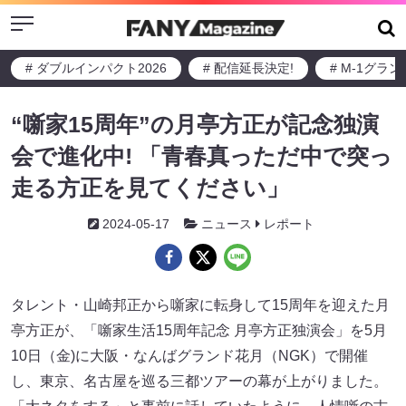
Menu
# ダブルインパクト2026
# 配信延長決定!
# M-1グラ
“噺家15周年”の月亭方正が記念独演
会で進化中! 「青春真っただ中で突っ
走る方正を見てください」
2024-05-17
ニュース
レポート
タレント・山崎邦正から噺家に転身して15周年を迎えた月
亭方正が、「噺家生活15周年記念 月亭方正独演会」を5月
10日（金)に大阪・なんばグランド花月（NGK）で開催
し、東京、名古屋を巡る三都ツアーの幕が上がりました。