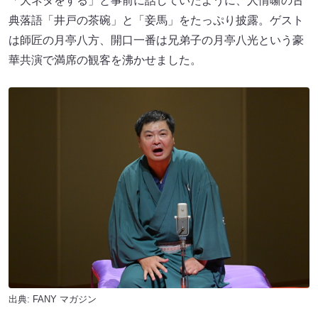
「大ネタをする」と事前に話していたように、人情噺の古
典落語「井戸の茶碗」と「妾馬」をたっぷり披露。ゲスト
は師匠の月亭八方、開口一番は兄弟子の月亭八光という豪
華共演で満席の観客を沸かせました。
出典:
FANY マガジン