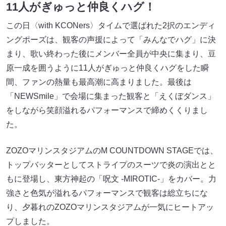
11人がぎゅっと仲良くハグ！
この日〈with KCONers〉タイムで選ばれた2択のエンディ
ングポーズは、観客の声援によって「みんなでハグ」に決
まり、歌い終わった後にメンバー全員が中央に集まり、豆
原一成を囲うように11人がぎゅっと仲良くハグをした瞬
間、ファンの熱量も最高潮に高まりました。最後は
「NEWSmile」で会場に集まった観客と「えくぼダンス」
をしながら笑顔溢れるパフォーマンスで締めくくりまし
た。
ZOZOマリンスタジアムのM COUNTDOWN STAGEでは、
トップバッターとしてストライプのスーツで炎の演出とと
もに登場し、東方神起の「呪文 -MIROTIC-」をカバー。力
強さと色気が溢れるパフォーマンスで観客は総立ちにな
り、夕暮れのZOZOマリンスタジアムが一気にヒートアッ
プしました。