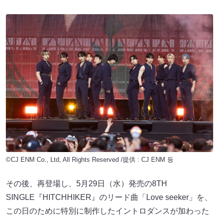
©CJ ENM Co., Ltd, All Rights Reserved /提供 : CJ ENM 등
その後、再登場し、5月29日（水）発売の8TH
SINGLE『HITCHHIKER』のリード曲「Love seeker」を、
この日のために特別に制作したイントロダンスが加わった