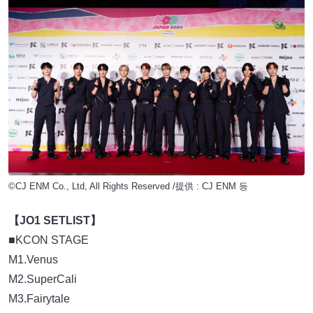
©CJ ENM Co., Ltd, All Rights Reserved /提供 : CJ ENM 등
【JO1 SETLIST】
■KCON STAGE
M1.Venus
M2.SuperCali
M3.Fairytale