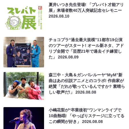
夏井いつき先生登場! 「プレバト才能アリ
展」来場者数40万人突破記念セレモニー
2026.08.10
チョコプラ“過去最大規模”11都市19公演
のツアーがスタート! オール新ネタ、アド
リブ全開で「芸歴21年で過去イチ練習し
た」
2026.08.09
森三中・大島＆ガンバレルーヤ“MyM”新
曲はあの伝説アニメとのコラボ! 作曲家が
絶賛「だれが歌っているんですか? 素晴ら
しい歌声だ!」
2026.08.08
小嶋花梨が“卒業後初”ワンマンライブで
10曲熱唱! 「やっぱりステージに立ってる
この瞬間が好き」
2026.08.08