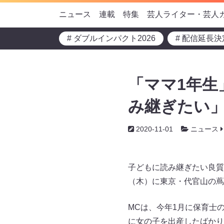
ニュース
連載
特集
芸人ライター・芸人
# ダブルインパクト2026
# 配信延長決
「ママ1年生
み継ぎたい
2020-11-01
ニュース
子どもに読み継ぎたい良質な
（木）に東京・代官山の蔦
MCは、今年1月に保育士
に女の子を出産したばかり