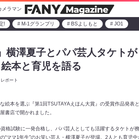
カメラマン
定!
# M-1グランプリ
# BSよしもと
# JO1
」横澤夏子とパパ芸人タケトが
」絵本と育児を語る
レポート
絵本を選ぶ『第1回TSUTAYAえほん大賞』の受賞作品発表と
屋書店で開かれました。
の資格試験に一発合格し、パパ芸人としても活躍するタケトが務
の“ママ1年生”のお笑い芸人・横澤夏子が登場。2人とも育児