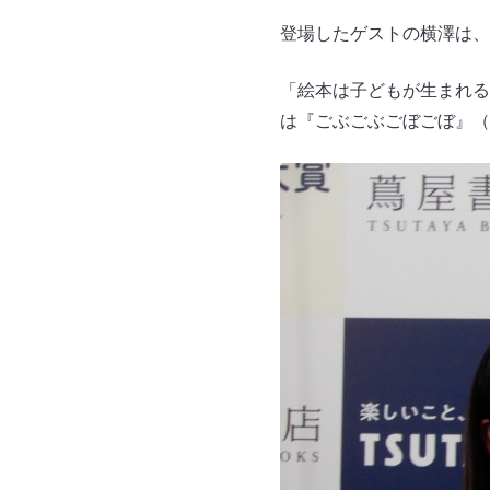
登場したゲストの横澤は、
「絵本は子どもが生まれる
は『ごぶごぶごぼごぼ』（