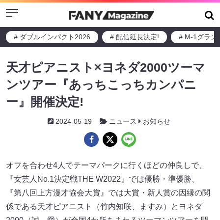
Menu
# ダブルインパクト2026
# 配信延長決定!
# M-1グラ
天才ピアニスト×ヨネダ2000ツーマ
ンツアー『あっちこっちカンパニ
ー』開催決定!
2024-05-19
ニュース
お知らせ
オフを合わせ4人でテーマパークに行くほどの仲良しで、
『女芸人No.1決定戦THE W2022』では優勝・準優勝、
『第八回上方漫才協会大賞』では大賞・新人賞の因縁の関
係である天才ピアニスト（竹内知咲、ますみ）とヨネダ