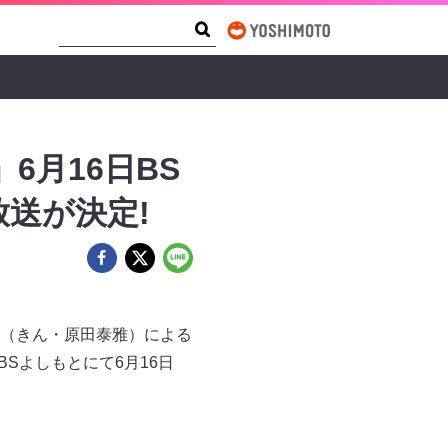
Search Form
Search
6月16日BS
送が決定!
（きん・原田泰雅）による
Sよしもとにて6月16日