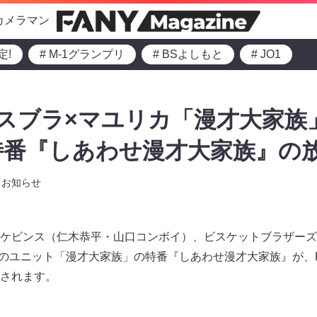
カメラマン
定!
# M-1グランプリ
# BSよしもと
# JO1
スブラ×マユリカ「漫才大家族」
番『しあわせ漫才大家族』の放
お知らせ
ケビンス（仁木恭平・山口コンボイ）、ビスケットブラザーズ
組のユニット「漫才大家族」の特番『しあわせ漫才大家族』が、B
放送されます。