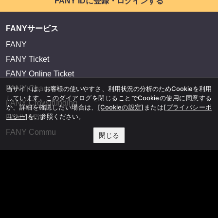
FANY IDに登録・ログインする
FANYサービス
FANY
FANY Ticket
FANY Online Ticket
FANY Channel
当サイトは、お客様の使いやすさ、利用状況の分析のためCookieを利用
しています。このダイアログを閉じることでCookieの使用に同意する
FANY Crowdfunding
か、詳細を確認したい場合は、
[Cookieの設定]
または
[プライバシーポ
リシー]
をご参照ください。
FANY Mall
FANY Commu
閉じる
法務・規約
プライバシーポリシー
反社会的勢力排除宣言
会社情報