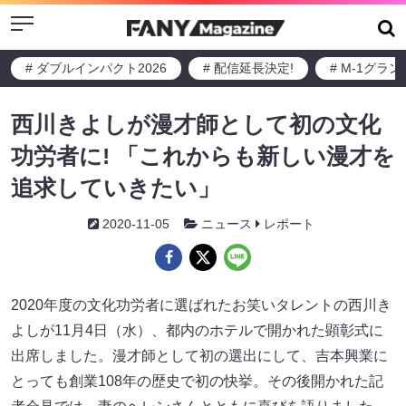
Menu
# ダブルインパクト2026
# 配信延長決定!
# M-1グラ
西川きよしが漫才師として初の文化
功労者に! 「これからも新しい漫才を
追求していきたい」
2020-11-05
ニュース
レポート
2020年度の文化功労者に選ばれたお笑いタレントの西川き
よしが11月4日（水）、都内のホテルで開かれた顕彰式に
出席しました。漫才師として初の選出にして、吉本興業に
とっても創業108年の歴史で初の快挙。その後開かれた記