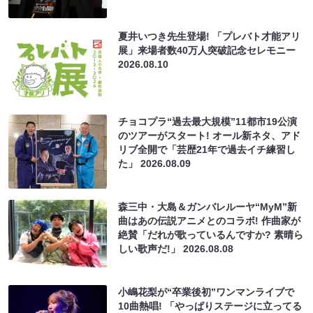
夏井いつき先生登場! 「プレバト才能アリ
展」来場者数40万人突破記念セレモニー
2026.08.10
チョコプラ“過去最大規模”11都市19公演
のツアーがスタート! オール新ネタ、アド
リブ全開で「芸歴21年で過去イチ練習し
た」
2026.08.09
森三中・大島＆ガンバレルーヤ“MyM”新
曲はあの伝説アニメとのコラボ! 作曲家が
絶賛「だれが歌っているんですか? 素晴ら
しい歌声だ!」
2026.08.08
小嶋花梨が“卒業後初”ワンマンライブで
10曲熱唱! 「やっぱりステージに立ってる