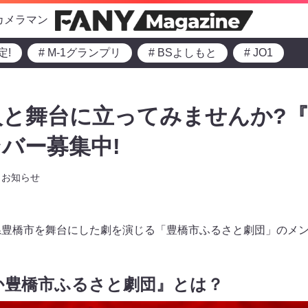
カメラマン
定!
# M-1グランプリ
# BSよしもと
# JO1
人と舞台に立ってみませんか?
バー募集中!
お知らせ
県豊橋市を舞台にした劇を演じる「豊橋市ふるさと劇団」のメ
か豊橋市ふるさと劇団』とは？