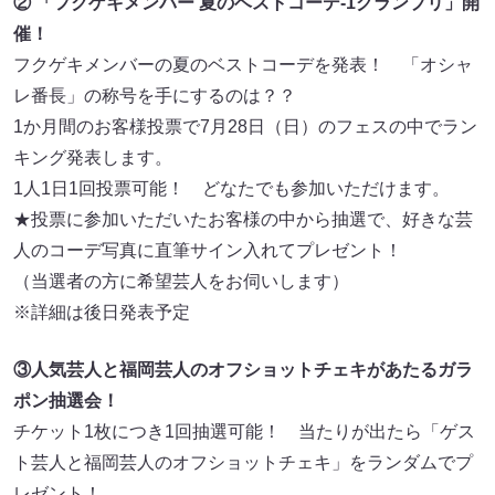
② 「フクゲキメンバー 夏のベストコーデ-1グランプリ」開
催！
フクゲキメンバーの夏のベストコーデを発表！ 「オシャ
レ番長」の称号を手にするのは？？
1か月間のお客様投票で7月28日（日）のフェスの中でラン
キング発表します。
1人1日1回投票可能！ どなたでも参加いただけます。
★投票に参加いただいたお客様の中から抽選で、好きな芸
人のコーデ写真に直筆サイン入れてプレゼント！
（当選者の⽅に希望芸人をお伺いします）
※詳細は後日発表予定
③人気芸人と福岡芸人のオフショットチェキがあたるガラ
ポン抽選会！
チケット1枚につき1回抽選可能！ 当たりが出たら「ゲス
ト芸人と福岡芸人のオフショットチェキ」をランダムでプ
レゼント！