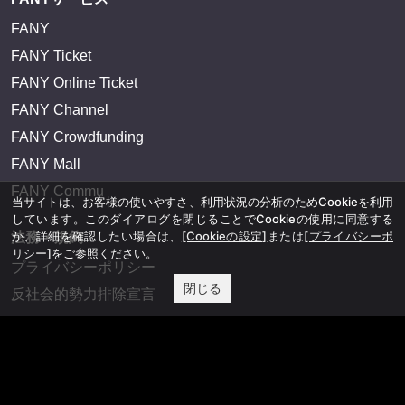
FANY
FANY Ticket
FANY Online Ticket
FANY Channel
FANY Crowdfunding
FANY Mall
FANY Commu
当サイトは、お客様の使いやすさ、利用状況の分析のためCookieを利用
しています。このダイアログを閉じることでCookieの使用に同意する
か、詳細を確認したい場合は、
[Cookieの設定]
または
[プライバシーポ
法務・規約
リシー]
をご参照ください。
プライバシーポリシー
閉じる
反社会的勢力排除宣言
会社情報
吉本興業株式会社
お問い合わせ