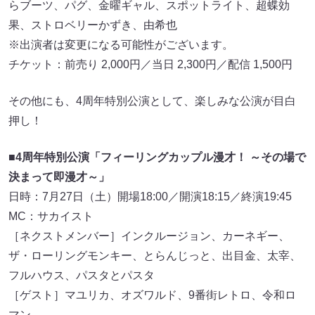
らブーツ、パグ、金曜ギャル、スポットライト、超蝶効
果、ストロベリーかずき、由希也
※出演者は変更になる可能性がございます。
チケット：前売り 2,000円／当日 2,300円／配信 1,500円
その他にも、4周年特別公演として、楽しみな公演が目白
押し！
■4周年特別公演「フィーリングカップル漫才！ ～その場で
決まって即漫才～」
日時：7月27日（土）開場18:00／開演18:15／終演19:45
MC：サカイスト
［ネクストメンバー］インクルージョン、カーネギー、
ザ・ローリングモンキー、とらんじっと、出目金、太宰、
フルハウス、パスタとパスタ
［ゲスト］マユリカ、オズワルド、9番街レトロ、令和ロ
マン