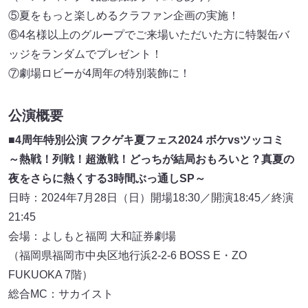
⑤夏をもっと楽しめるクラファン企画の実施！
⑥4名様以上のグループでご来場いただいた⽅に特製缶バ
ッジをランダムでプレゼント！
⑦劇場ロビーが4周年の特別装飾に！
公演概要
■4周年特別公演 フクゲキ夏フェス2024 ボケvsツッコミ
～熱戦！列戦！超激戦！どっちが結局おもろいと？真夏の
夜をさらに熱くする3時間ぶっ通しSP～
日時：2024年7月28日（日）開場18:30／開演18:45／終演
21:45
会場：よしもと福岡 大和証券劇場
（福岡県福岡市中央区地行浜2-2-6 BOSS E・ZO
FUKUOKA 7階）
総合MC：サカイスト