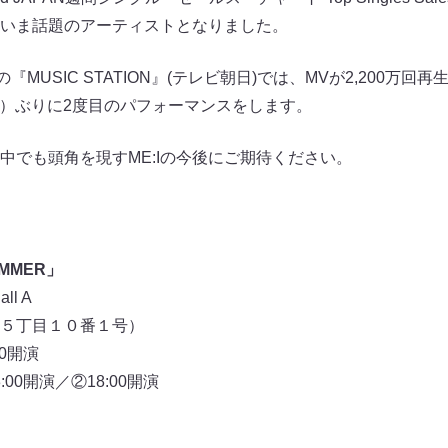
いま話題のアーティストとなりました。
『MUSIC STATION』(テレビ朝日)では、MVが2,200万
日（金）ぶりに2度目のパフォーマンスをします。
中でも頭角を現すME:Iの今後にご期待ください。
SUMMER」
ll A
５丁目１０番１号）
00開演
:00開演／②18:00開演