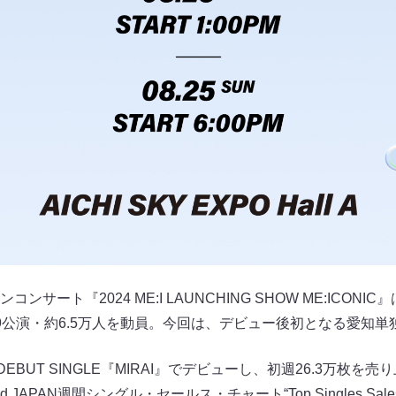
サート『2024 ME:I LAUNCHING SHOW ME:ICON
9公演・約6.5万人を動員。今回は、デビュー後初となる愛知単
にDEBUT SINGLE『MIRAI』でデビューし、初週26.3万枚
rd JAPAN週間シングル・セールス・チャート“Top Singles S