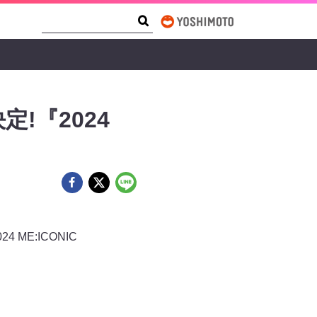
Search Form
Search
!『2024
ME:ICONIC