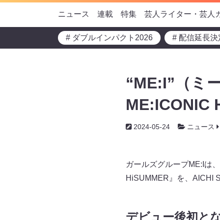
ニュース
連載
特集
芸人ライター・芸人
# ダブルインパクト2026
# 配信延長決
“ME:I”（
ME:ICONIC
2024-05-24
ニュース
ガールズグループME:Iは、2
HiSUMMER』を、AICHI 
デビュー後初と