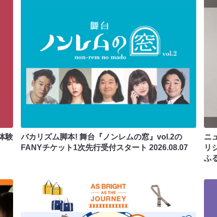
体験
バカリズム脚本! 舞台『ノンレムの窓』vol.2の
ニ
FANYチケット1次先行受付スタート
2026.08.07
リ
ふ