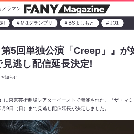
カメラマン
定!
# M-1グランプリ
# BSよしもと
# JO1
第5回単独公演「Creep」』が
まで見逃し配信延長決定!
お知らせ
（日）に東京芸術劇場シアターイーストで開催された、『ザ・マミ
き6月9日（日）まで見逃し配信延長が決定しました。