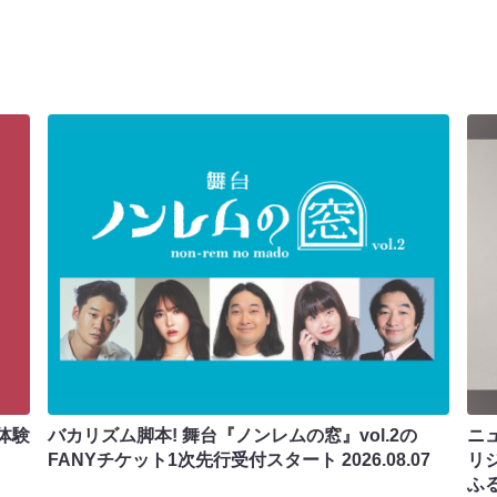
体験
バカリズム脚本! 舞台『ノンレムの窓』vol.2の
ニ
FANYチケット1次先行受付スタート
2026.08.07
リ
ふ