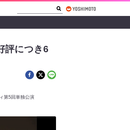
Search Form
Search
好評につき6
ィ第5回単独公演