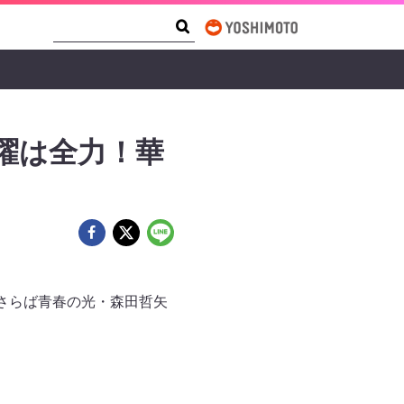
Search Form
Search
曜は全力！華
とさらば青春の光・森田哲矢