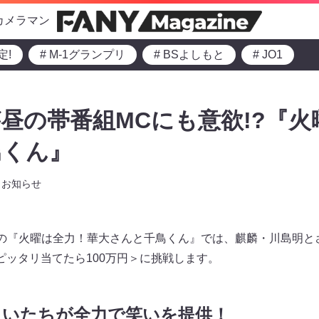
カメラマン
定!
# M-1グランプリ
# BSよしもと
# JO1
昼の帯番組MCにも意欲!?『火
鳥くん』
お知らせ
～放送の『火曜は全力！華大さんと千鳥くん』では、麒麟・川島明
ピッタリ当てたら100万円＞に挑戦します。
まいたちが全力で笑いを提供！