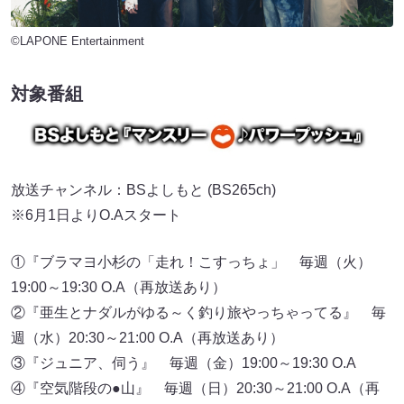
©LAPONE Entertainment
対象番組
放送チャンネル：BSよしもと (BS265ch)
※6月1日よりO.Aスタート
①『ブラマヨ小杉の「走れ！こすっちょ」 毎週（火）
19:00～19:30 O.A（再放送あり）
②『亜生とナダルがゆる～く釣り旅やっちゃってる』 毎
週（水）20:30～21:00 O.A（再放送あり）
③『ジュニア、伺う』 毎週（金）19:00～19:30 O.A
④『空気階段の●山』 毎週（日）20:30～21:00 O.A（再