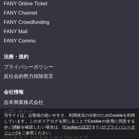
FANY Online Ticket
FANY Channel
FANY Crowdfunding
FANY Mall
FANY Commu
法務・規約
プライバシーポリシー
反社会的勢力排除宣言
会社情報
吉本興業株式会社
お問い合わせ
当サイトは、お客様の使いやすさ、利用状況の分析のためCookieを利用
しています。このダイアログを閉じることでCookieの使用に同意する
か、詳細を確認したい場合は、
[Cookieの設定]
または
[プライバシーポ
その他
リシー]
をご参照ください。
よしもとニュースセンターアーカイブ