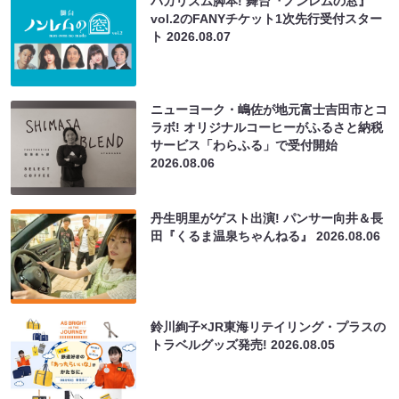
バカリズム脚本! 舞台『ノンレムの窓』
vol.2のFANYチケット1次先行受付スター
ト
2026.08.07
ニューヨーク・嶋佐が地元富士吉田市とコ
ラボ! オリジナルコーヒーがふるさと納税
サービス「わらふる」で受付開始
2026.08.06
丹生明里がゲスト出演! パンサー向井＆長
田『くるま温泉ちゃんねる』
2026.08.06
鈴川絢子×JR東海リテイリング・プラスの
トラベルグッズ発売!
2026.08.05