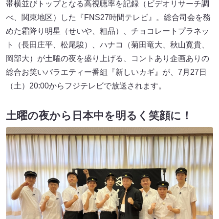
帯横並びトップとなる高視聴率を記録（ビデオリサーチ調
べ、関東地区）した『FNS27時間テレビ』。総合司会を務
めた霜降り明星（せいや、粗品）、チョコレートプラネッ
ト（長田庄平、松尾駿）、ハナコ（菊田竜大、秋山寛貴、
岡部大）が土曜の夜を盛り上げる、コントあり企画ありの
総合お笑いバラエティー番組『新しいカギ』が、7月27日
（土）20:00からフジテレビで放送されます。
土曜の夜から日本中を明るく笑顔に！