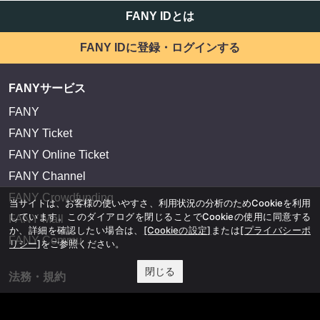
FANY IDとは
FANY IDに登録・ログインする
FANYサービス
FANY
FANY Ticket
FANY Online Ticket
FANY Channel
FANY Crowdfunding
当サイトは、お客様の使いやすさ、利用状況の分析のためCookieを利用
しています。このダイアログを閉じることでCookieの使用に同意する
FANY Mall
か、詳細を確認したい場合は、
[Cookieの設定]
または
[プライバシーポ
FANY Commu
リシー]
をご参照ください。
閉じる
法務・規約
プライバシーポリシー