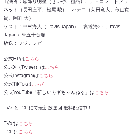
出演者：霜降り明星（せいや、粗品）、チョコレートプラ
ネット（長田庄平、松尾 駿）、ハナコ（菊田竜大、秋山寛
貴、岡部 大）
ゲスト：中村海人（Travis Japan）、宮近海斗（Travis
Japan）※五十音順
放送：フジテレビ
公式HPは
こちら
公式X（Twitter）は
こちら
公式Instagramは
こちら
公式TikTokは
こちら
公式YouTube「新しいカギちゃんねる」は
こちら
TVerとFODにて最新放送回 無料配信中！
TVerは
こちら
FODは
こちら