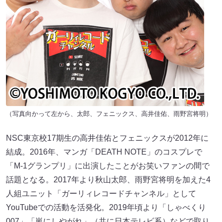
（写真向かって左から、太郎、フェニックス、高井佳佑、雨野宮将明）
NSC東京校17期生の高井佳佑とフェニックスが2012年に
結成。2016年、マンガ「DEATH NOTE」のコスプレで
「M-1グランプリ」に出演したことがお笑いファンの間で
話題となる。2017年より秋山太郎、雨野宮将明を加えた4
人組ユニット「ガーリィレコードチャンネル」として
YouTubeでの活動を活発化。2019年頃より「しゃべくり
007」「嵐にしやがれ」（共に日本テレビ系）などで取り