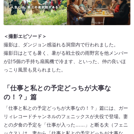
＜撮影エピソード＞
撮影は、ダンジョン感溢れる洞窟内で行われました。
撮影日はとても暑く、暑がる戦士役の雨野宮を他メンバー
が計5個の手持ち扇風機で冷ます、といった、仲の良いほ
っこり風景も見られました。
「仕事と私との予定どっちが大事な
の！？」篇
「仕事と私との予定どっちが大事なの！？」篇には、ガー
リィレコードチャンネルのフェニックスが夫役で登場。妻
との夕食の予定を「仕事が入った……」と断る夫（フェニ
ックス）は、妻から「仕事と私との予定どっちが大事な