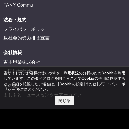
FANY Commu
法務・規約
プライバシーポリシー
反社会的勢力排除宣言
会社情報
吉本興業株式会社
お問い合わせ
当サイトは、お客様の使いやすさ、利用状況の分析のためCookieを利用
しています。このダイアログを閉じることでCookieの使用に同意する
か、詳細を確認したい場合は、
[Cookieの設定]
または
[プライバシーポ
その他
リシー]
をご参照ください。
よしもとニュースセンターアーカイブ
閉じる
©YOSHIMOTO KOGYO, All Rights Reserved.