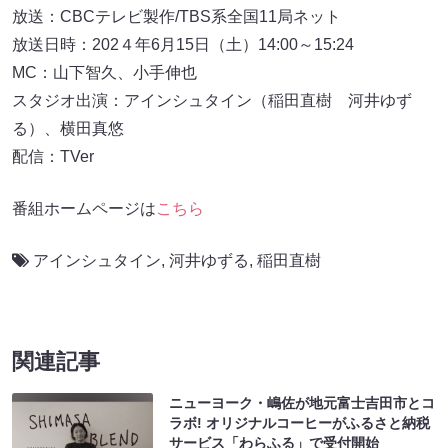
放送：CBCテレビ製作/TBS系全国11局ネット
放送日時：202４年6月15日（土）14:00～15:24
MC：山下智久、小手伸也
スタジオ出演：アインシュタイン（稲田直樹 河井ゆず
る）、横田真悠
配信：TVer
番組ホームページは
こちら
アインシュタイン
,
河井ゆずる
,
稲田直樹
関連記事
ニューヨーク・嶋佐が地元富士吉田市とコ
ラボ! オリジナルコーヒーがふるさと納税
サービス「わらふる」で受付開始