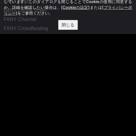
FANY Ticket
しています。このダイアログを閉じることでCookieの使用に同意する
か、詳細を確認したい場合は、
[Cookieの設定]
または
[プライバシーポ
FANY Online Ticket
リシー]
をご参照ください。
FANY Channel
閉じる
FANY Crowdfunding
FANY Mall
FANY Commu
法務・規約
プライバシーポリシー
反社会的勢力排除宣言
会社情報
吉本興業株式会社
お問い合わせ
その他