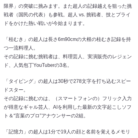
限界」の突破に挑みます。また超人の記録越えを狙った挑
戦者（国民の代表）も参戦。超人 vs. 挑戦者、技とプライ
ドをかけた熱い戦いが今始まります。
「桂むき」の超人は長さ6m90cmの大根の桂むき記録を持
つ一流料理人。
その記録に挑む挑戦者は、料理芸人、実演販売のレジェン
ド、人気包丁YouTuberの3名。
「タイピング」の超人は30秒で278文字を打ち込むスピー
ドスター。
その記録に挑むのは、（スマートフォンの）フリック入力
が得意なギャル芸人、AIを利用した最新の文字起こしソフ
ト＆“言葉のプロ”アナウンサーの2組。
「記憶力」の超人は1分で19人の顔と名前を覚えるメモリ