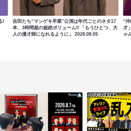
!
吉田たち“マンゲキ卒業”公演は年代ごとのネタ17
“
本、3時間超の超絶ボリューム!! 「もうひとつ、大
才
人の漫才師になれるように」
2026.08.05
ゃ