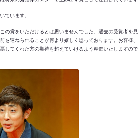
いています。
この賞をいただけるとは思いませんでした。過去の受賞者を見
前を連ねられることが何より嬉しく思っております。お客様、
票してくれた方の期待を超えていけるよう精進いたしますので