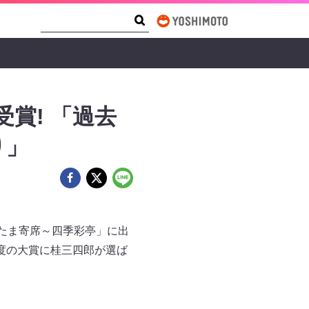
Search Form
Search
賞! 「過去
り」
たま寄席～四季彩亭」に出
度の大賞に桂三四郎が選ば