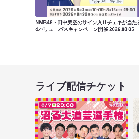
NMB48・田中美空のサイン入りチェキが当たる
dバリューパスキャンペーン開催
2026.08.05
ライブ配信チケット