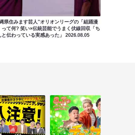
沖縄県住みます芸人”オリオンリーグの「組踊漫
」って何? 笑い×伝統芸能でうまく伏線回収「ち
んと伝わっている実感あった」
2026.08.05