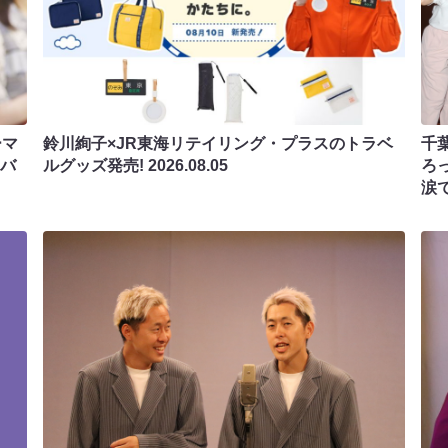
ーマ
鈴川絢子×JR東海リテイリング・プラスのトラベ
千
ンバ
ルグッズ発売!
2026.08.05
ろ
涙