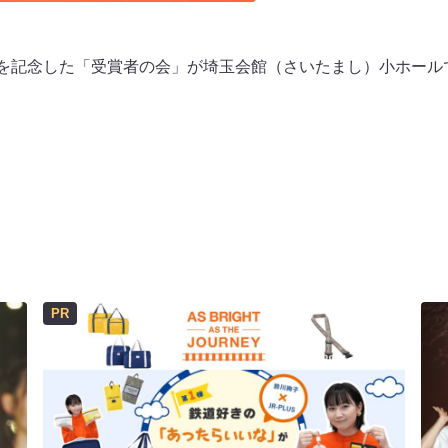
賞を記念した「受賞者の会」が埼玉会館（さいたまし）小ホール
PR