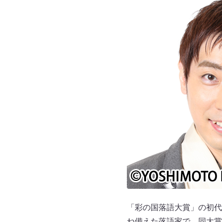
「彩の国落語大賞」の初代
ね備えた落語家で、同大賞