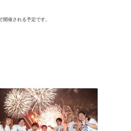
で開催される予定です。