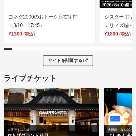
ヨネダ2000のおトーク座右衛門
シスター 井坂
（8/10 17:45）
テリィズ編～（8
¥1300
¥1800
(税込)
(税込)
サイトを閲覧する
ライブチケット