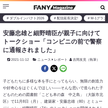
Menu
# ダブルインパクト2026
# 配信延長決定!
# M-1グラ
安藤忠雄と細野晴臣が親子に向けて
トークショー「コンビニの前で警察
に通報されました」
2021-11-12
ニュース
レポート
吉岡友見（執筆）
子どもたちに多様な本を手にとってもらい、無限の創造力
や好奇心をはぐくんでほしい――そんな思いで造られた子
どものための図書館「こども本の森 中之島」（大阪市北
区）で11月8日（月）、建築家・安藤忠雄（80）とミュー