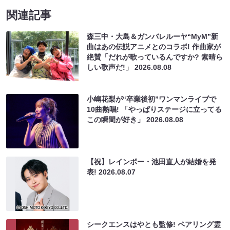
関連記事
森三中・大島＆ガンバレルーヤ“MyM”新
曲はあの伝説アニメとのコラボ! 作曲家が
絶賛「だれが歌っているんですか? 素晴ら
しい歌声だ!」
2026.08.08
小嶋花梨が“卒業後初”ワンマンライブで
10曲熱唱! 「やっぱりステージに立ってる
この瞬間が好き」
2026.08.08
【祝】レインボー・池田直人が結婚を発
表!
2026.08.07
シークエンスはやとも監修! ペアリング霊