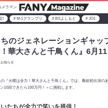
カメラマン
定!
# M-1グランプリ
# BSよしもと
# JO1
ちのジェネレーションギャップ
！華大さんと千鳥くん』6月11
お知らせ
5～放送の『火曜は全力！華大さんと千鳥くん』では、番組初出演の
ン10回できたら100万円！＞に挑戦します。
まいたちが全力で笑いを提供！