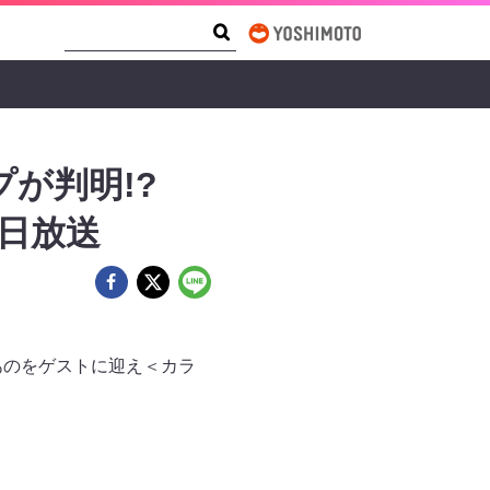
Search Form
Search
が判明!?
日放送
あのをゲストに迎え＜カラ