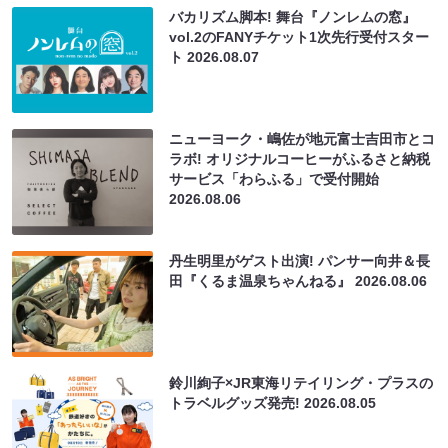
バカリズム脚本! 舞台『ノンレムの窓』
vol.2のFANYチケット1次先行受付スター
ト
2026.08.07
ニューヨーク・嶋佐が地元富士吉田市とコ
ラボ! オリジナルコーヒーがふるさと納税
サービス「わらふる」で受付開始
2026.08.06
丹生明里がゲスト出演! パンサー向井＆長
田『くるま温泉ちゃんねる』
2026.08.06
鈴川絢子×JR東海リテイリング・プラスの
トラベルグッズ発売!
2026.08.05