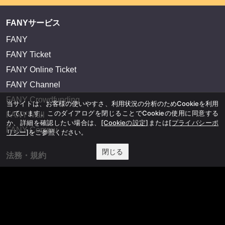
FANYサービス
FANY
FANY Ticket
FANY Online Ticket
FANY Channel
FANY Crowdfunding
当サイトは、お客様の使いやすさ、利用状況の分析のためCookieを利用
しています。このダイアログを閉じることでCookieの使用に同意する
FANY Mall
か、詳細を確認したい場合は、
[Cookieの設定]
または
[プライバシーポ
FANY Commu
リシー]
をご参照ください。
閉じる
法務・規約
プライバシーポリシー
反社会的勢力排除宣言
会社情報