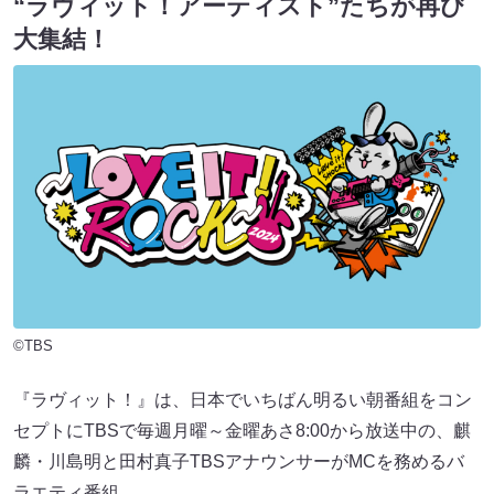
“ラヴィット！アーティスト”たちが再び
大集結！
©TBS
『ラヴィット！』は、日本でいちばん明るい朝番組をコン
セプトにTBSで毎週月曜～金曜あさ8:00から放送中の、麒
麟・川島明と田村真子TBSアナウンサーがMCを務めるバ
ラエティ番組。