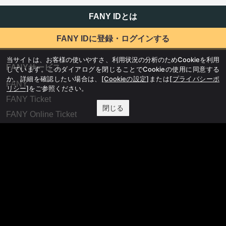
FANY IDとは
FANY IDに登録・ログインする
当サイトは、お客様の使いやすさ、利用状況の分析のためCookieを利用
FANYサービス
しています。このダイアログを閉じることでCookieの使用に同意する
か、詳細を確認したい場合は、
[Cookieの設定]
または
[プライバシーポ
FANY
リシー]
をご参照ください。
FANY Ticket
閉じる
FANY Online Ticket
FANY Channel
FANY Crowdfunding
FANY Mall
FANY Commu
法務・規約
プライバシーポリシー