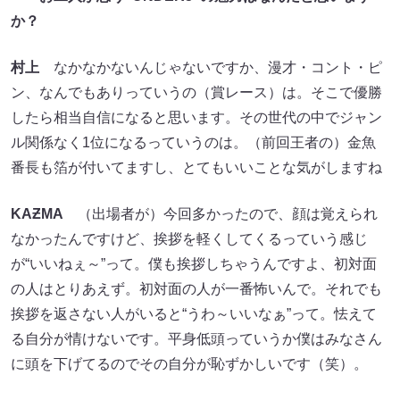
か？
村上
なかなかないんじゃないですか、漫才・コント・ピ
ン、なんでもありっていうの（賞レース）は。そこで優勝
したら相当自信になると思います。その世代の中でジャン
ル関係なく1位になるっていうのは。（前回王者の）金魚
番長も箔が付いてますし、とてもいいことな気がしますね
KAƵMA
（出場者が）今回多かったので、顔は覚えられ
なかったんですけど、挨拶を軽くしてくるっていう感じ
が“いいねぇ～”って。僕も挨拶しちゃうんですよ、初対面
の人はとりあえず。初対面の人が一番怖いんで。それでも
挨拶を返さない人がいると“うわ～いいなぁ”って。怯えて
る自分が情けないです。平身低頭っていうか僕はみなさん
に頭を下げてるのでその自分が恥ずかしいです（笑）。