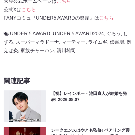
大会公式ホームページは
こちら
公式Xは
こちら
FANYコミュ『UNDER5 AWARDの楽屋』は
こちら
UNDER 5 AWARD
,
UNDER 5 AWARD2024
,
ぐろう
,
し
ずる
,
スーパーマラドーナ
,
マーティー
,
ライムギ
,
伝書鳩
,
例
えば炎
,
家族チャーハン
,
清川雄司
関連記事
【祝】レインボー・池田直人が結婚を発
表!
2026.08.07
シークエンスはやとも監修! ペアリング霊