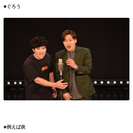
■ぐろう
■例えば炎