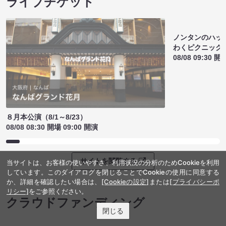
ライブチケット
ノンタンのハッ
８月本公演（8/1～8/23）
わくピクニック
08/08 08:30 開場 09:00 開演
08/08 09:30 開
当サイトは、お客様の使いやすさ、利用状況の分析のためCookieを利用
サイトを閲覧する
しています。このダイアログを閉じることでCookieの使用に同意する
か、詳細を確認したい場合は、
[Cookieの設定]
または
[プライバシーポ
リシー]
をご参照ください。
クラウドファンディング
閉じる