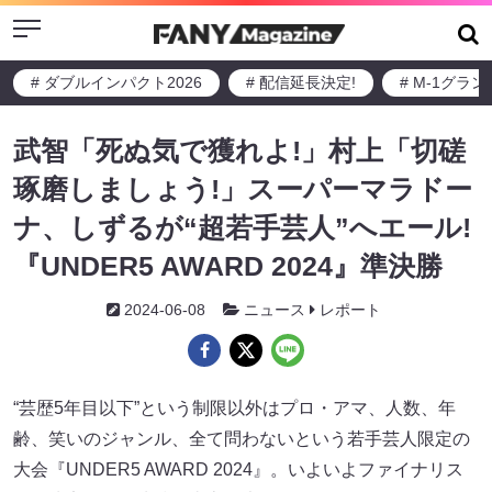
Menu
# ダブルインパクト2026
# 配信延長決定!
# M-1グラ
武智「死ぬ気で獲れよ!」村上「切磋
琢磨しましょう!」スーパーマラドー
ナ、しずるが“超若手芸人”へエール!
『UNDER5 AWARD 2024』準決勝
2024-06-08
ニュース
レポート
“芸歴5年目以下”という制限以外はプロ・アマ、人数、年
齢、笑いのジャンル、全て問わないという若手芸人限定の
大会『UNDER5 AWARD 2024』。いよいよファイナリス