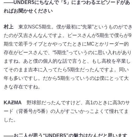
――UNDER5にちなんで「5」にまつわるエピソードがあ
ればお聞かせください
村上
東京NSC5期生。僕が最初に“先輩”というものができ
たのが又吉さんなんですよ。ピースさんが5期生で僕らが9
期生で若手ライブとかやってたときにMCとかリーダー的
存在がピースさんで、“5期生”っていうのに思い入れがあり
ますね。あと僕の個人的な話で言うと、もし高校を卒業し
てそのまま吉本に入ってたら5期生だったんですよ。同い
年も多いですし。だから5期生っていうのは僕にとって大
きな存在ですね。
KAƵMA
野球部だったんですけど、高1のときに高3のサ
ード（背番号が5番）の人がすごいかっこよくて憧れてま
した。
――お二人が思う“UNDER5”の魅力はなんだと思います