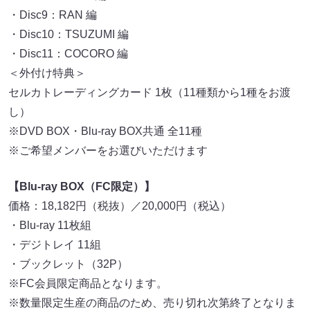
・Disc9：RAN 編
・Disc10：TSUZUMI 編
・Disc11：COCORO 編
＜外付け特典＞
セルカトレーディングカード 1枚（11種類から1種をお渡
し）
※DVD BOX・Blu-ray BOX共通 全11種
※ご希望メンバーをお選びいただけます
【Blu-ray BOX（FC限定）】
価格：18,182円（税抜）／20,000円（税込）
・Blu-ray 11枚組
・デジトレイ 11組
・ブックレット（32P）
※FC会員限定商品となります。
※数量限定生産の商品のため、売り切れ次第終了となりま