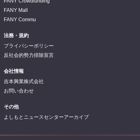
FANY Crowdfunding
FANY Mall
FANY Commu
法務・規約
プライバシーポリシー
反社会的勢力排除宣言
会社情報
吉本興業株式会社
お問い合わせ
その他
よしもとニュースセンターアーカイブ