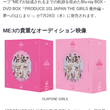
ープ “ME:I”が結成されるまでの軌跡を収めたBlu-ray BOX・
DVD BOX『PRODUCE 101 JAPAN THE GIRLS 番外編 –
夢へのはじまり -』が7月24日（水）に発売されます。
ME:Iの貴重なオーディション映像
©LAPONE GIRLS