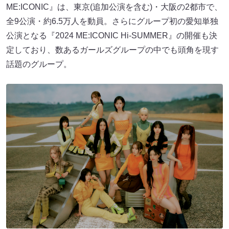
ME:ICONIC』は、東京(追加公演を含む)・大阪の2都市で、
全9公演・約6.5万人を動員。さらにグループ初の愛知単独
公演となる『2024 ME:ICONIC Hi-SUMMER』の開催も決
定しており、数あるガールズグループの中でも頭角を現す
話題のグループ。