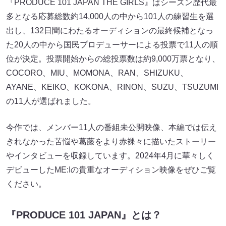
『PRODUCE 101 JAPAN THE GIRLS』はシーズン歴代最
多となる応募総数約14,000人の中から101人の練習生を選
出し、132日間にわたるオーディションの最終候補となっ
た20人の中から国民プロデューサーによる投票で11人の順
位が決定。投票開始からの総投票数は約9,000万票となり、
COCORO、MIU、MOMONA、RAN、SHIZUKU、
AYANE、KEIKO、KOKONA、RINON、SUZU、TSUZUMI
の11人が選ばれました。
今作では、メンバー11人の番組未公開映像、本編では伝え
きれなかった苦悩や葛藤をより赤裸々に描いたストーリー
やインタビューを収録しています。2024年4月に華々しく
デビューしたME:Iの貴重なオーディション映像をぜひご覧
ください。
『PRODUCE 101 JAPAN』とは？