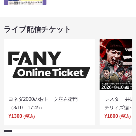
ライブ配信チケット
ヨネダ2000のおトーク座右衛門
シスター 井坂
（8/10 17:45）
テリィズ編～（8
¥1300
¥1800
(税込)
(税込)